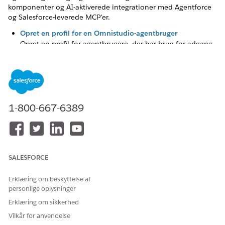
komponenter og AI-aktiverede integrationer med Agentforce
og Salesforce-leverede MCP'er.
Opret en profil for en Omnistudio-agentbruger
Opret en profil for agentbrugere, der har brug for adgang
til Agentforce for Omnistudio.
LØSTE DENNE ARTIKEL DIT PROBLEM?
1-800-667-6389
Giv os besked, så vi kan forbedre os!
Ja
Nej
SALESFORCE
Erklæring om beskyttelse af
personlige oplysninger
Erklæring om sikkerhed
Vilkår for anvendelse