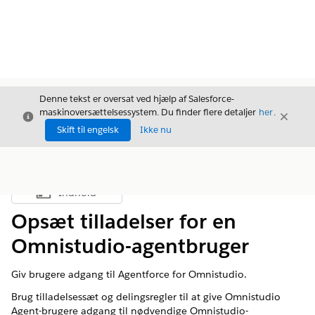
Denne tekst er oversat ved hjælp af Salesforce-
maskinoversættelsessystem. Du finder flere detaljer
her
.
Luk
Luk
Luk
Skift til engelsk
Ikke nu
Indhold
Vis indholdsfortegnelse
Opsæt tilladelser for en
Omnistudio-agentbruger
Giv brugere adgang til Agentforce for Omnistudio.
Brug tilladelsessæt og delingsregler til at give Omnistudio
Agent-brugere adgang til nødvendige Omnistudio-