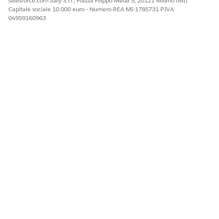
salesforce.com Italy S.r.l., Piazza Filippo Meda 5, 20121 Milano (MI)
Capitale sociale 10.000 euro - Numero REA MI-1785731 P.IVA
04959160963