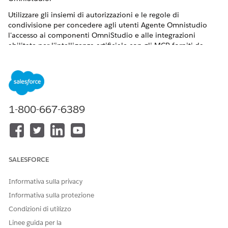
Utilizzare gli insiemi di autorizzazioni e le regole di
condivisione per concedere agli utenti Agente Omnistudio
l'accesso ai componenti OmniStudio e alle integrazioni
abilitate per l'intelligenza artificiale con gli MCP forniti da
Agentforce e Salesforce.
Creazione di un profilo per un utente agente OmniStudio
Creare un profilo per gli utenti agenti che necessitano
dell'accesso alle funzioni Agentforce per OmniStudio.
1-800-667-6389
QUESTO ARTICOLO HA RISOLTO IL PROBLEMA?
Facci sapere, così possiamo migliorare!
SALESFORCE
Sì
No
Informativa sulla privacy
Informativa sulla protezione
Condizioni di utilizzo
Linee guida per la