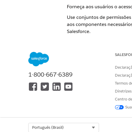
Forneça aos usuários o acess
Use conjuntos de permissões
aos componentes necessários 
Salesforce.
Criar um perfil para um usu
Crie um perfil para usuários
SALESFO
Declaraçã
1-800-667-6389
Declaraç
ESTE ARTIGO RESOLVEU SEU PR
Diga-nos para podermos melhora
Termos d
Diretrize
Centro de
Sua
Select Org
Português (Brasil)