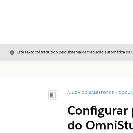
Fechar
Este texto foi traduzido pelo sistema de tradução automática da 
AJUDA DO SALESFORCE
DOCUM
Você está aqui:
Mostrar índice
Configurar
do OmniSt