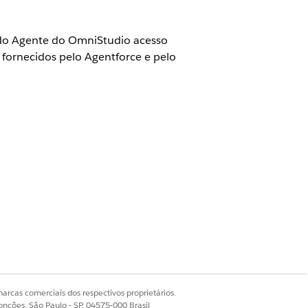
 do Agente do OmniStudio acesso
fornecidos pelo Agentforce e pelo
mniStudio.
Sim
Não
arcas comerciais dos respectivos proprietários.
onções, São Paulo - SP, 04575-000 Brasil