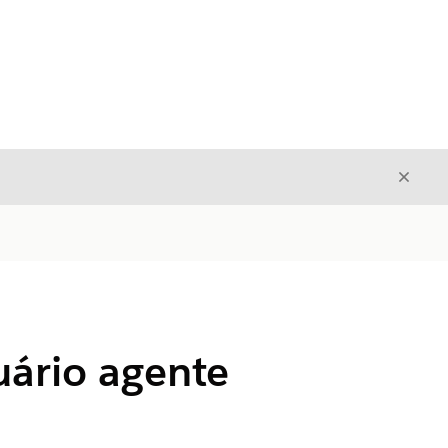
Fecha
Fechar
uário agente