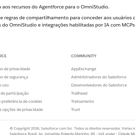
o aos recursos do Agentforce para o OmniStudio.
 e regras de compartilhamento para conceder aos usuários
do OmniStudio e integrações habilitadas por IA com MCPs 
ário agente do OmniStudio
 agentes que precisam de acesso a recursos do Agentforce para o O
RCE
COMMUNITY
o de privacidade
AppExchange
ão de segurança
Administradores do Salesforce
OBLEMA?
r!
e uso
Desenvolvedores do Salesforce
s de participação
Trailhead
 preferência de cookies
Treinamento
s opções de privacidade
Trust
© Copyright 2026, Salesforce.com Inc. Todos os direitos reservados. Várias m
Salesforce Brasil, Av. Jornalista Roberto Marinho, 85 - 14º andar - Cidade M