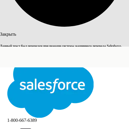
Поиск
Закрыть
Данный текст был переведен при помощи системы машинного перевода Salesforce.
Переключить на английский
Дополнительные сведения см.
здесь
.
Не сейчас
Закрыть
Закрыть
1-800-667-6389