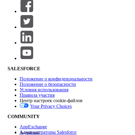
Фильтры (0)
ВЫБРАТЬ ФИЛЬТРЫ
Добавить
Область продуктов
Влияние на функции
SALESFORCE
Положение о конфиденциальности
Положение о безопасности
Условия использования
Правила участия
Центр настроек cookie-файлов
Your Privacy Choices
Версия
COMMUNITY
AppExchange
Администраторы Salesforce
Английский