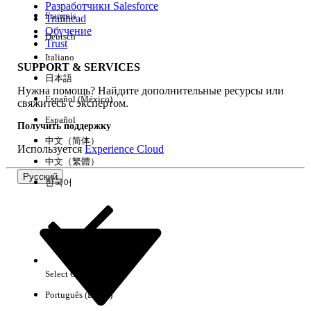
Разработчики Salesforce
Français
Trailhead
Возможности
Обучение
Deutsch
Trust
Italiano
SUPPORT & SERVICES
日本語
Нужна помощь? Найдите дополнительные ресурсы или
Очистить все
Готово
Español (México)
свяжитесь с экспертом.
Español
Получить поддержку
中文（简体）
Используется
Experience Cloud
中文（繁體）
Русский
한국어
Select Org
Русский
Português (Brasil)
Результаты отсутствуют