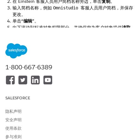
在 Einstein 客服人员用户简档名称旁边，单击
复制
。
输入简档名称，例如
，并保存
Omnistudio 客服人员用户简档
更改。
单击
“编辑”
。
向下滚动到标准对象权限部分，并确保您为客户对象提供
读取
、
创建
、
编辑
、
删除
和
查看所有字段
权限。
本文章是否解决您的问题？
1-800-667-6389
请与我们共享您的想法，以便我们进行改进！
是
否
SALESFORCE
隐私声明
安全声明
使用条款
参与准则