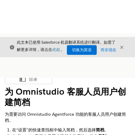
此文本已使用 Salesforce 机器翻译系统进行翻译。如需了
关闭
关闭
关闭
解更多详情，请点击
此处
。
切换为英语
而非现在
目录
显示目录
为 Omnistudio 客服人员用户创
建简档
为需要访问 Omnistudio Agentforce 功能的客服人员用户创建简
档。
在“设置”的快速查找框中输入
，然后选择
简档
。
简档