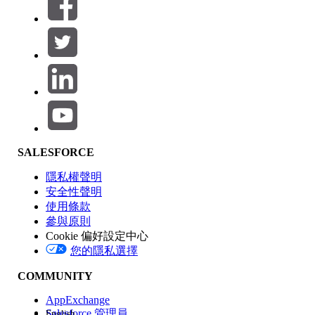
篩選器 (0)
選取篩選
新增
產品區域
SALESFORCE
功能影響
隱私權聲明
安全性聲明
使用條款
參與原則
Cookie 偏好設定中心
版本
您的隱私選擇
COMMUNITY
AppExchange
Salesforce 管理員
English