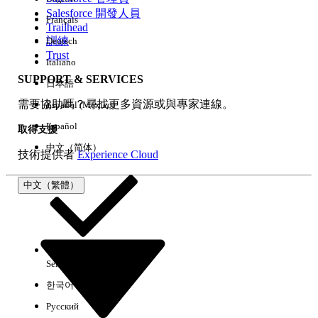
Salesforce 開發人員
Français
經驗
Trailhead
訓練
Deutsch
Trust
Italiano
SUPPORT & SERVICES
日本語
全部清除
完成
需要協助嗎？尋找更多資源或與專家連線。
Español (México)
Español
取得支援
中文（简体）
技術提供者
Experience Cloud
中文（繁體）
Select Org
中文（繁體）
한국어
Русский
沒有結果