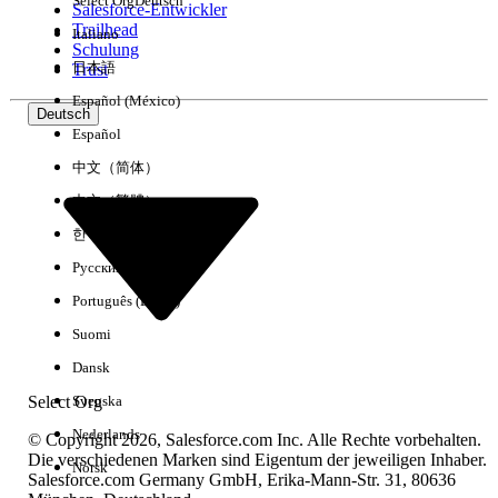
Select Org
Deutsch
Salesforce-Entwickler
Trailhead
Italiano
Erfahrung
Schulung
日本語
Trust
Español (México)
Deutsch
Español
Alle löschen
Fertig
中文（简体）
中文（繁體）
한국어
Русский
Português (Brasil)
Suomi
Dansk
Select Org
Svenska
Nederlands
© Copyright 2026, Salesforce.com Inc. Alle Rechte vorbehalten.
Die verschiedenen Marken sind Eigentum der jeweiligen Inhaber.
Norsk
Salesforce.com Germany GmbH, Erika-Mann-Str. 31, 80636
Keine Ergebnisse