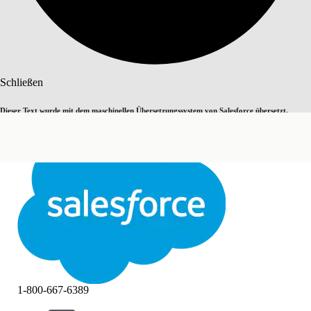
Suche
Schließen
Dieser Text wurde mit dem maschinellen Übersetzungssystem von Salesforce übersetzt.
Zu Englisch wechseln
Nicht jetzt
Weitere Details finden Sie
hier
.
Schließen
Schließen
1-800-667-6389