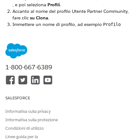
, e poi seleziona
Profili
.
Accanto al nome del profilo Utente Partner Community,
fare clic
su Clona
.
Immettere un nome di profilo, ad esempio
Profilo
utente partner OmniStudio
e salvare le modifiche.
QUESTO ARTICOLO HA RISOLTO IL PROBLEMA?
Facci sapere, così possiamo migliorare!
1-800-667-6389
Sì
No
SALESFORCE
Informativa sulla privacy
Informativa sulla protezione
Condizioni di utilizzo
Linee guida per la