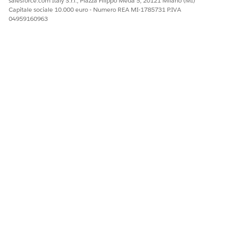
salesforce.com Italy S.r.l., Piazza Filippo Meda 5, 20121 Milano (MI)
Capitale sociale 10.000 euro - Numero REA MI-1785731 P.IVA
04959160963