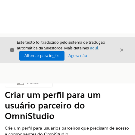
Este texto foi traduzido pelo sistema de tradução
automática da Salesforce. Mais detalhes
aqui
.
Fechar
Fecha
Fechar
Alternar para inglês
Agora não
Índice
Mostrar índice
Criar um perfil para um
usuário parceiro do
OmniStudio
Crie um perfil para usuários parceiros que precisam de acesso
a componentes do OmniStudio.