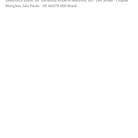
Salesforce Brasil, Av. Jornalista Roberto Marinho, 85 - 14º andar - Cidade
Monções, São Paulo - SP, 04575-000 Brasil