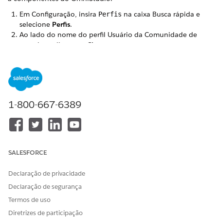
Em Configuração, insira
na caixa Busca rápida e
Perfis
selecione
Perfis
.
Ao lado do nome do perfil Usuário da Comunidade de
parceiros, clique em
Clonar
.
Insira um nome de perfil, como
Perfil de usuário
parceiro do OmniStudio
, e salve suas alterações.
1-800-667-6389
ESTE ARTIGO RESOLVEU SEU PROBLEMA?
Diga-nos para podermos melhorar!
Sim
Não
SALESFORCE
Declaração de privacidade
Declaração de segurança
Termos de uso
Diretrizes de participação