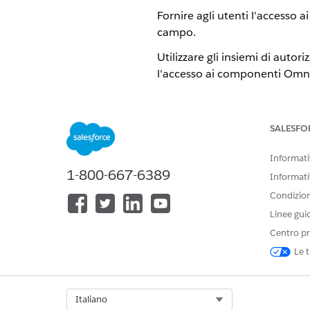
Fornire agli utenti l'accesso 
campo.
Utilizzare gli insiemi di auto
l'accesso ai componenti OmniSt
Creazione di un insieme di a
Fornire l'accesso agli utenti
SALESFO
Creazione di un profilo per
Creare un profilo per gli ut
Informativ
1-800-667-6389
Informati
Condizioni
Linee gui
QUESTO ARTICOLO HA RISOLTO 
Facci sapere, così possiamo migli
Centro pr
Le t
Select Org
Italiano