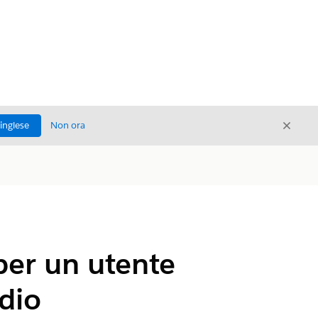
Chiud
'inglese
Non ora
Chiudi
per un utente
dio