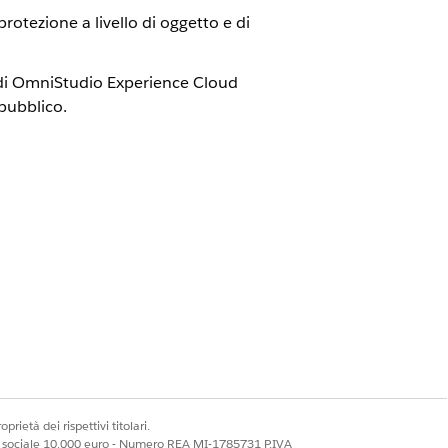
otezione a livello di oggetto e di
ti di OmniStudio Experience Cloud
 pubblico.
o rivolti al pubblico.
mniStudio.
Sì
No
prietà dei rispettivi titolari.
ale sociale 10.000 euro - Numero REA MI-1785731 P.IVA