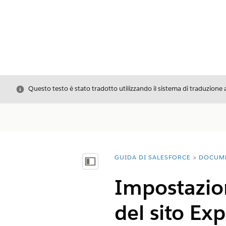
Chiudi
Questo testo è stato tradotto utilizzando il sistema di traduzione 
GUIDA DI SALESFORCE
DOCUM
Ti trovi qui:
Mostra sommario
Impostazion
del sito E