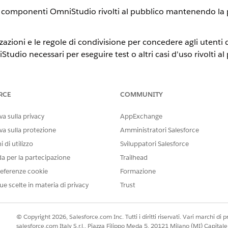
ai componenti OmniStudio rivolti al pubblico mantenendo la pr
rizzazioni e le regole di condivisione per concedere agli uten
udio necessari per eseguire test o altri casi d'uso rivolti al
utorizzazioni per un utente OmniStudio Experience Cloud
 Experience Cloud che devono interagire con i componenti OmniStudi
RCE
COMMUNITY
 un utente OmniStudio Experience Cloud
enti Experience Cloud che necessitano dell'accesso ai componenti O
a sulla privacy
AppExchange
va sulla protezione
Amministratori Salesforce
 di utilizzo
Sviluppatori Salesforce
da per la partecipazione
Trailhead
IL PROBLEMA?
orare!
eferenze cookie
Formazione
ue scelte in materia di privacy
Trust
© Copyright 2026, Salesforce.com Inc. Tutti i diritti riservati. Vari marchi di pro
salesforce.com Italy S.r.l., Piazza Filippo Meda 5, 20121 Milano (MI) Capit