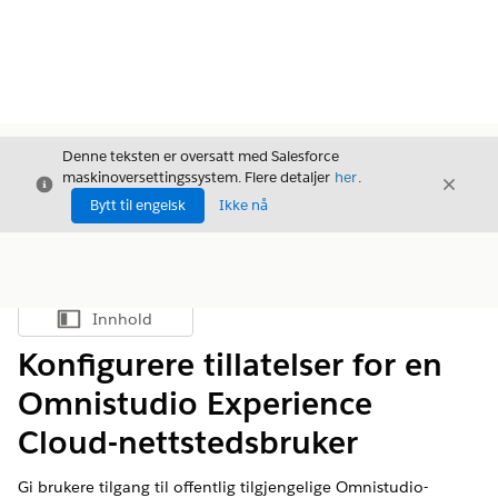
Denne teksten er oversatt med Salesforce
maskinoversettingssystem. Flere detaljer
her
.
Avslutt
Avslut
Avslutt
Bytt til engelsk
Ikke nå
Innhold
Vis innholdsfortegnelse
Konfigurere tillatelser for en
Omnistudio Experience
Cloud-nettstedsbruker
Gi brukere tilgang til offentlig tilgjengelige Omnistudio-