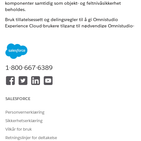
komponenter samtidig som objekt- og feltnivåsikkerhet
beholdes.
Bruk tillatelsessett og delingsregler til å gi Omnistudio
Experience Cloud-brukere tilgang til nødvendige Omnistudio-
komponenter for testing eller andre offentlige brukstilfeller.
Opprette et tillatelsessett for en Omnistudio Experience
Cloud-bruker
Klargjøringstilgang for Experience Cloud-brukere som
trenger å samhandle med offentlig tilgjengelige
1-800-667-6389
Omnistudio-komponenter.
Opprette en profil for en Omnistudio Experience Cloud-
bruker
Opprett en profil for Experience Cloud-brukere som
SALESFORCE
trenger tilgang til OmniStudio-komponenter.
Personvernerklæring
Sikkerhetserklæring
HJALP DENNE ARTIKKELEN MED Å LØSE PROBLEMET DITT?
Vilkår for bruk
La oss få vite det slik at vi kan forbedre!
Retningslinjer for deltakelse