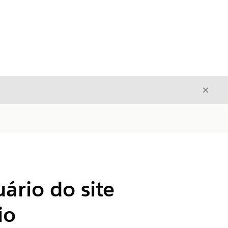
Fecha
Fechar
ário do site
io