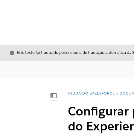
Fechar
Este texto foi traduzido pelo sistema de tradução automática da 
AJUDA DO SALESFORCE
DOCUM
Você está aqui:
Mostrar índice
Configurar 
do Experie