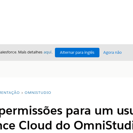
Salesforce. Mais detalhes
aqui
.
Alternar para inglês
Agora não
ENTAÇÃO
OMNISTUDIO
permissões para um usu
nce Cloud do OmniStud