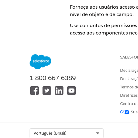
Forneça aos usuários acesso
nível de objeto e de campo.
Use conjuntos de permissões
acesso aos componentes neces
Criar um conjunto de permis
Provisione o acesso para us
público.
SALESFO
Criar um perfil para um usu
Declaraçã
Crie um perfil para usuário
1-800-667-6389
Declaraç
Termos d
Diretrize
ESTE ARTIGO RESOLVEU SEU PR
Centro de
Diga-nos para podermos melhora
Sua
Select Org
Português (Brasil)