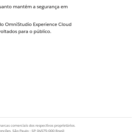
nquanto mantém a segurança em
 do OmniStudio Experience Cloud
oltados para o público.
es do OmniStudio voltados para o
niStudio.
Sim
Não
arcas comerciais dos respectivos proprietários.
onções, São Paulo - SP, 04575-000 Brasil