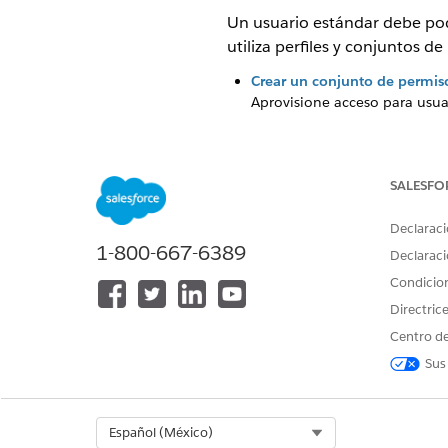
Un usuario estándar debe pod
utiliza perfiles y conjuntos de
Crear un conjunto de permis
Aprovisione acceso para usu
Crear un perfil para un usua
Dependiendo de cómo configur
restringidas. Recomendamos q
SALESFO
como la creación de procesos
para aplicar esta limitación.
Declaraci
1-800-667-6389
Declaraci
Condicio
Directric
¿RESOLVIÓ ESTE ARTÍCULO SU 
Centro de
¡Háganos saber cómo podemos m
Sus
Select Org
Español (México)