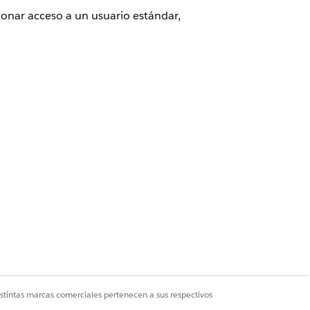
onar acceso a un usuario estándar,
puede acceder a funciones específicas
a los diseñadores y realicen acciones
encia de OmniStudio, cree un perfil
Sí
No
istintas marcas comerciales pertenecen a sus respectivos