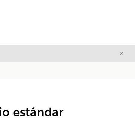
Cerrar
Cerrar
io estándar