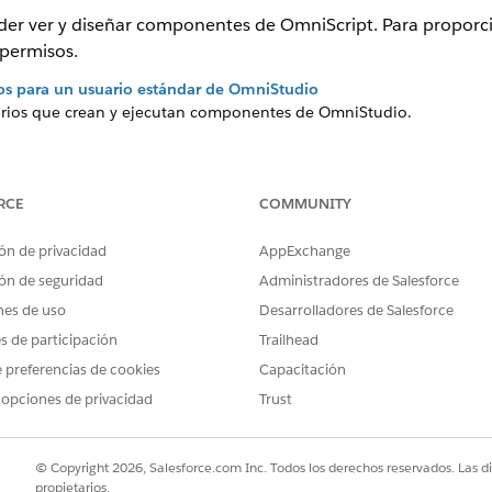
er ver y diseñar componentes de OmniScript. Para proporci
 permisos.
os para un usuario estándar de OmniStudio
arios que crean y ejecutan componentes de OmniStudio.
rio estándar de OmniStudio
e funciones y reglas de colaboración, su usuario de OmniStudio 
ue solo los usuarios con la licencia de OmniStudio tengan acceso 
RCE
COMMUNITY
 de negocio. Tras crear un usuario de OmniStudio asignado a la lic
ón de privacidad
AppExchange
ón de seguridad
Administradores de Salesforce
nes de uso
Desarrolladores de Salesforce
es de participación
Trailhead
PROBLEMA?
 preferencias de cookies
Capacitación
ejorar!
 opciones de privacidad
Trust
© Copyright 2026, Salesforce.com Inc. Todos los derechos reservados. Las d
propietarios.