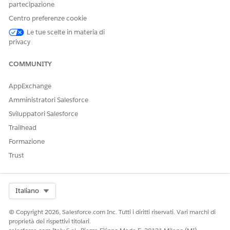
QUESTO ARTICOLO HA RISOLTO IL PROBLEMA?
partecipazione
Facci sapere, così possiamo migliorare!
Centro preferenze cookie
Le tue scelte in materia di
Sì
No
privacy
COMMUNITY
AppExchange
Amministratori Salesforce
Sviluppatori Salesforce
Trailhead
Formazione
Trust
Select Org
Italiano
© Copyright 2026, Salesforce.com Inc. Tutti i diritti riservati. Vari marchi di
proprietà dei rispettivi titolari.