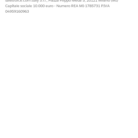
salesforce.com Italy S.r.l., Piazza Filippo Meda 5, 20121 Milano (MI)
Capitale sociale 10.000 euro - Numero REA MI-1785731 P.IVA
04959160963