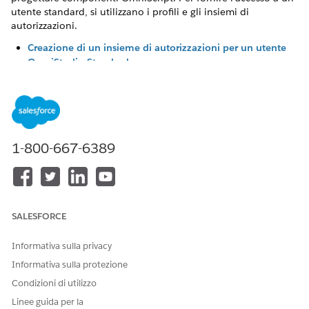
utente standard, si utilizzano i profili e gli insiemi di
autorizzazioni.
Creazione di un insieme di autorizzazioni per un utente
OmniStudio Standard
Fornire l'accesso agli utenti che creano ed eseguono
componenti OmniStudio.
Creazione di un profilo per un utente OmniStudio
Standard
A seconda di come si configurano i ruoli e le regole di
1-800-667-6389
condivisione, l'utente OmniStudio può accedere a
funzioni specifiche limitate. Si consiglia di fare in modo
che solo gli utenti con licenza OmniStudio abbiano
accesso ai designer ed eseguano azioni come la creazione
di processi aziendali. Dopo aver creato un utente
SALESFORCE
OmniStudio assegnato alla licenza OmniStudio, creare un
profilo per applicare questa limitazione.
Informativa sulla privacy
Informativa sulla protezione
Condizioni di utilizzo
Linee guida per la