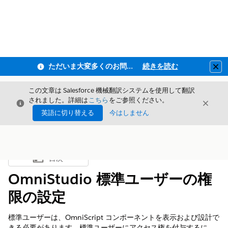
ただいま大変多くのお問い合わせをいただいており、ご連絡までにお時間を頂戴しております
続きを読む
Clo
この文章は Salesforce 機械翻訳システムを使用して翻訳
されました。詳細は
こちら
をご参照ください。
閉じる
閉じ
閉じる
英語に切り替える
今はしません
目次
目次を表示
OmniStudio 標準ユーザーの権
限の設定
標準ユーザーは、OmniScript コンポーネントを表示および設計で
きる必要があります。標準ユーザーにアクセス権を付与するに