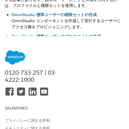
は、プロファイルと権限セットを使用します。
OmniStudio 標準ユーザーの権限セットの作成
OmniStudio コンポーネントを作成して実行するユーザーに
アクセス権をプロビジョニングします。
OmniStudio 標準ユーザーのプロファイルの作成
ロールと共有ルールの設定方法に応じて、OmniStudio ユー
ザーは制限された特定の機能にアクセスできます。
OmniStudio ライセンスを持つユーザーのみがデザイナーに
アクセスして、ビジネスプロセスの構築などのアクションを実
行することをお勧めします。OmniStudio ライセンスに割り
0120-733-257 | 03-
当てられた OmniStudio ユーザーを作成したら、この制限を
4222-1000
適用するプロファイルを作成します。
この記事で問題は解決されましたか?
SALESFORCE
ご意見をお待ちしております。
プライバシーに関する声明
はい
いいえ
セキュリティに関する声明