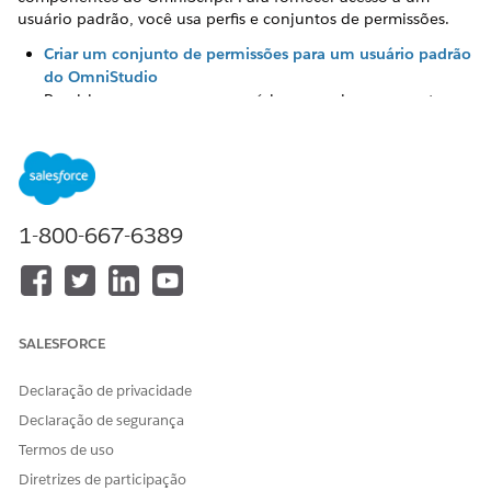
usuário padrão, você usa perfis e conjuntos de permissões.
Criar um conjunto de permissões para um usuário padrão
do OmniStudio
Provisione o acesso para usuários que criam e executam
componentes do OmniStudio.
Criar um perfil para um usuário padrão do OmniStudio
Dependendo de como você configura papéis e regras de
compartilhamento, seu usuário do OmniStudio pode
acessar recursos específicos que são restritos.
1-800-667-6389
Recomendamos que apenas usuários com a licença do
OmniStudio tenham acesso aos designers e realizem
ações como criar processos comerciais. Depois de criar um
usuário do OmniStudio atribuído à licença do
OmniStudio, crie um perfil para aplicar essa limitação.
SALESFORCE
Declaração de privacidade
Declaração de segurança
ESTE ARTIGO RESOLVEU SEU PROBLEMA?
Termos de uso
Diga-nos para podermos melhorar!
Diretrizes de participação