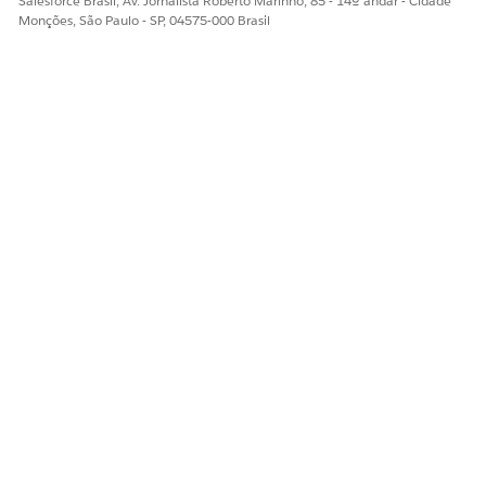
Salesforce Brasil, Av. Jornalista Roberto Marinho, 85 - 14º andar - Cidade
Monções, São Paulo - SP, 04575-000 Brasil