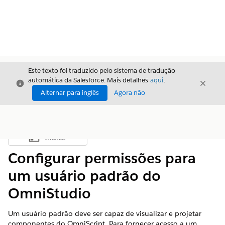
Este texto foi traduzido pelo sistema de tradução
automática da Salesforce. Mais detalhes
aqui
.
Fechar
Fecha
Fechar
Alternar para inglês
Agora não
Índice
Mostrar índice
Configurar permissões para
um usuário padrão do
OmniStudio
Um usuário padrão deve ser capaz de visualizar e projetar
componentes do OmniScript. Para fornecer acesso a um