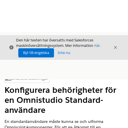
Den här texten har översatts med Salesforces
maskinöversättningssystem. Mer information
här
.
Stäng
Stäng
Stäng
Byt till engelska
Inte nu
Innehållsförteckningar
Visa innehållsförteckning
Konfigurera behörigheter för
en Omnistudio Standard-
användare
En standardanvändare måste kunna se och utforma
Omniscript-komponenter. För att ge åtkomst till en