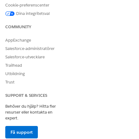
Berätta för oss vad vi kan förbättra!
Cookie-preferenscenter
Ja
Nej
Dina integritetsval
COMMUNITY
AppExchange
Salesforce-administratörer
Salesforce-utvecklare
Trailhead
Utbildning
Trust
SUPPORT & SERVICES
Behöver du hjälp? Hitta fler
resurser eller kontakta en
expert.
Få support