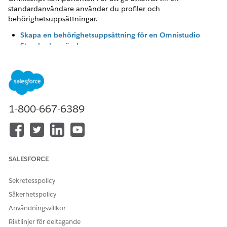
standardanvändare använder du profiler och
behörighetsuppsättningar.
Skapa en behörighetsuppsättning för en Omnistudio
Standard-användare
Provisionera åtkomst för användare som bygger och kör
Omnistudio-komponenter.
Skapa en profil för en Omnistudio Standard-användare
Beroende på hur du konfigurerar roller och delningsregler
kan din Omnistudio-användare komma åt specifika
1-800-667-6389
funktioner som är begränsade. Vi rekommenderar att
endast användare med Omnistudio-licensen har åtkomst
till designers och utför åtgärder som att bygga
verksamhetsprocesser. När du har skapat en Omnistudio-
användare tilldelad till Omnistudio-licensen, skapa en
SALESFORCE
profil för att tillämpa denna begränsning.
Sekretesspolicy
Säkerhetspolicy
Användningsvillkor
LÖSTE DENNA ARTIKEL DITT PROBLEM?
Riktlinjer för deltagande