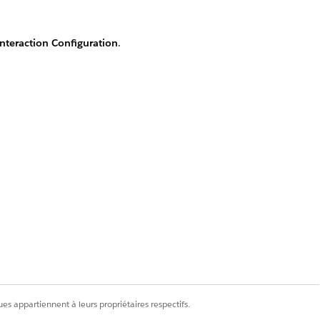
nteraction Configuration
.
Oui
Non
es appartiennent à leurs propriétaires respectifs.