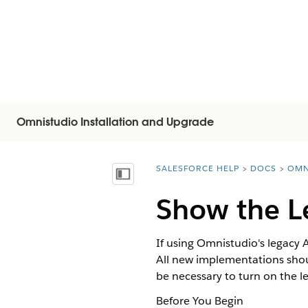
Omnistudio Installation and Upgrade
SALESFORCE HELP
DOCS
OMN
You are here:
Afficher la table des matières
Show the L
If using Omnistudio's legacy
All new implementations shou
be necessary to turn on the l
Before You Begin