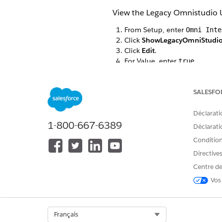
View the Legacy Omnistudio U
From Setup, enter
Omni Inte
Click
ShowLegacyOmniStudio
Click
Edit
.
For Value, enter
.
true
Click
Save
.
SALESFO
CET ARTICLE A-T-IL RÉSOLU VOT
Déclarati
1-800-667-6389
Dites-nous ce que nous pouvons 
Déclaratio
Conditions
Directive
Centre de
Vos
Select Org
Français