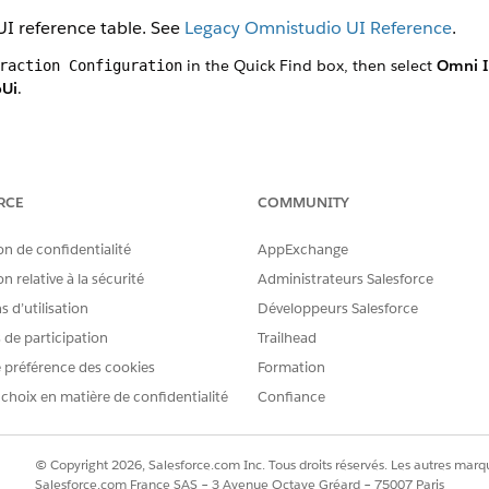
I reference table. See
Legacy Omnistudio UI Reference
.
in the Quick Find box, then select
Omni I
raction Configuration
Ui
.
RCE
COMMUNITY
RE PROBLÈME ?
on de confidentialité
AppExchange
améliorer !
n relative à la sécurité
Administrateurs Salesforce
 d’utilisation
Développeurs Salesforce
s de participation
Trailhead
 préférence des cookies
Formation
 choix en matière de confidentialité
Confiance
© Copyright 2026, Salesforce.com Inc. Tous droits réservés. Les autres marqu
Salesforce.com France SAS – 3 Avenue Octave Gréard – 75007 Paris