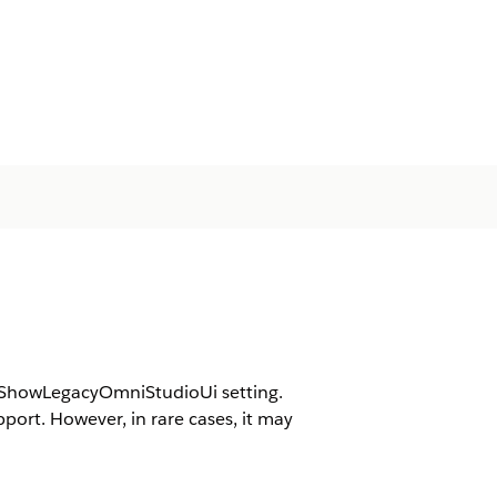
he ShowLegacyOmniStudioUi setting.
ort. However, in rare cases, it may