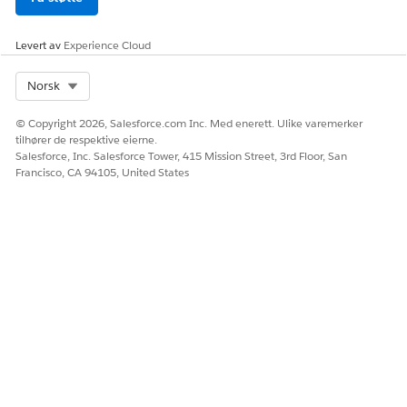
Hub og andre generasjons administrerte pakker.
Koble navneområdet fra organisasjonen til den eksterne
Levert av
Experience Cloud
klientappen i navneområderegisteret i Dev Hub-
organisasjonen.
Select Org
Norsk
Godkjenn Dev Hub med Salesforce CLI.
© Copyright 2026, Salesforce.com Inc. Med enerett. Ulike varemerker
tilhører de respektive eierne.
sf org login web --set-default-dev-hub
Salesforce, Inc. Salesforce Tower, 415 Mission Street, 3rd Floor, San
Francisco, CA 94105, United States
Opprette en andregenerasjons administrert pakke
Oppdater project-scratch-def.json for Salesforce DX for å
tillate pakking av eksterne klientapp fra en annen
organisasjon. Legg til denne innstillingen.
{

  "settings": {

    "externalClientAppSettings": {

      "enablePackageEcaOauthFromDevOrg": true

    }

  }
