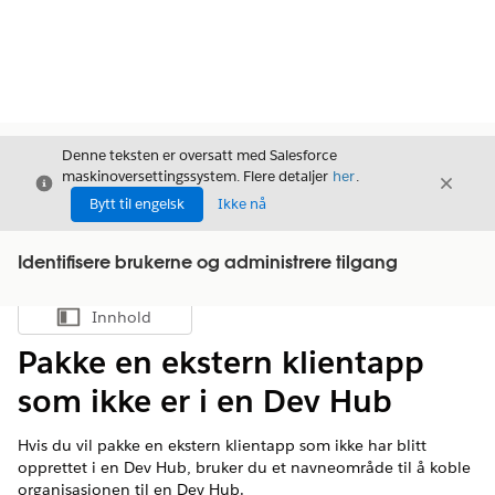
Denne teksten er oversatt med Salesforce
maskinoversettingssystem. Flere detaljer
her
.
Avslutt
Avslut
Avslutt
Bytt til engelsk
Ikke nå
Identifisere brukerne og administrere tilgang
Innhold
Vis innholdsfortegnelse
Pakke en ekstern klientapp
som ikke er i en Dev Hub
Hvis du vil pakke en ekstern klientapp som ikke har blitt
opprettet i en Dev Hub, bruker du et navneområde til å koble
organisasjonen til en Dev Hub.