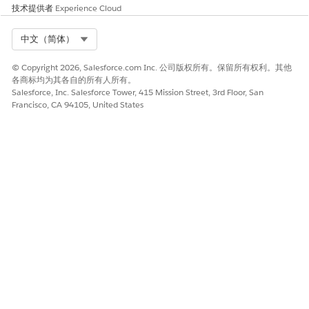
技术提供者
Experience Cloud
创建第二代受管软件包
Select Org
中文（简体）
为 Salesforce DX 项目更新 project-scratch-def.json，以允许
© Copyright 2026, Salesforce.com Inc. 公司版权所有。保留所有权利。其他
来自不同组织的外部客户端应用程序打包。添加此设置。
各商标均为其各自的所有人所有。
Salesforce, Inc. Salesforce Tower, 415 Mission Street, 3rd Floor, San
{

Francisco, CA 94105, United States
  "settings": {

    "externalClientAppSettings": {

      "enablePackageEcaOauthFromDevOrg": true

    }

  }

如果不添加此设置，您会看到软件包版本创建错误。错误消息显
示您无法在短暂的组织中创建外部客户端应用程序。
创建
软件包
。
sf package create --name "testpkg" --package-type