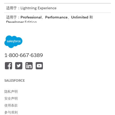
适用于：Lightning Experience
适用于：
Professional
、
Performance
、
Unlimited
和
Developer
Edition
所需用户权限
创建外部客户端应用程序
创建、编辑和删除外部客户端
应用程序
1-800-667-6389
创建外部客户端应用程序并配置源组织
创建可打包的外部客户端应用程序。
创建外部客户端应用程序
SALESFORCE
对于分发状态，选择
已包装
。
为组织
配置命名空间
。
隐私声明
要验证组织，请为组织选择名称，并使用 Salesforce CLI 运行
安全声明
此命令。
使用条款
sf org login web -a <org name>
参与准则