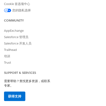
Cookie 首选项中心
运行此命令，将元数据拉入本地 Salesforce DX 项目。
您的隐私选择
sf project retrieve start --manifest package.xml 
COMMUNITY
AppExchange
配置 Dev Hub 组织
Salesforce 管理员
启用 Dev Hub 组织。
Salesforce 开发人员
从“设置”中，在快速查找框中，输入
并选择
Dev
Dev Hub
Trailhead
Hub
。
要启用 Dev Hub，单击
启用
。
培训
在您启用 Dev Hub 后，您无法将其禁用。
Trust
启用
解锁软件包/
第二代受管软件包。
SUPPORT & SERVICES
见
第二代受管软件包
和
启用 Dev Hub 和第二代受管软件包。
需要帮助？查找更多资源，或联系
将组织中的命名空间与 Dev Hub 组织命名空间注册表中的外部
专家。
客户端应用程序链接。
使用 Salesforce CLI 验证 Dev Hub。
获得支持
sf org login web --set-default-dev-hub