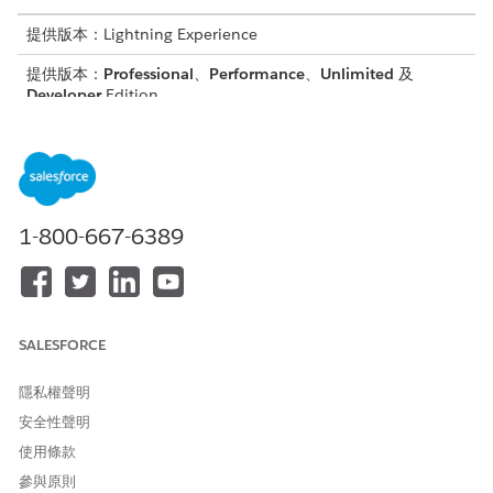
提供版本：Lightning Experience
提供版本：
Professional
、
Performance
、
Unlimited
及
Developer
Edition
需要的使用者權限
建立外部用戶端應用程式
建立、編輯和刪除外部用戶端
應用程式
1-800-667-6389
建立外部用戶端應用程式並設定來源組織
建立可封裝的外部用戶端應用程式。
建立外部用戶端應用程式
SALESFORCE
針對「散佈狀態」,選取「
已包裝
」。
為組織
設定命名空間
。
隱私權聲明
若要驗證組織,請選取您組織的名稱,然後使用 Salesforce CLI 執
安全性聲明
行此指令。
使用條款
sf org login web -a <org name>
參與原則