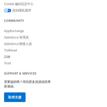
Cookie 偏好設定中心
執行此指令,將中繼資料提取至您的本機 Salesforce DX 專案。
您的隱私選擇
sf project retrieve start --manifest package.xml 
COMMUNITY
AppExchange
設定 Dev Hub 組織
Salesforce 管理員
啟用 Dev Hub 組織。
Salesforce 開發人員
進入「設定」,在「快速尋找」方塊中輸入
,然後選
Dev Hub
Trailhead
取「
Dev Hub
」。
若要啟用 Dev Hub，請按一下「
啟用
」。
訓練
啟用 Dev Hub 之後，便無法將其停用。
Trust
啟用「
解除鎖定的封裝/第二代受管理封裝
」。
SUPPORT & SERVICES
請參閱「
第二代受管理封裝
」和「
啟用 Dev Hub 和第二代受管
理封裝」。
需要協助嗎？尋找更多資源或與專
家連線。
將組織的命名空間與 Dev Hub 組織其「命名空間登錄」中的外
部用戶端應用程式連結。
取得支援
使用 Salesforce CLI 驗證 Dev Hub。