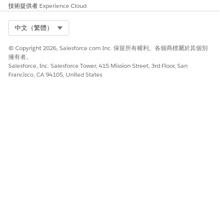
技術提供者
sf org login web --set-default-dev-hub
Experience Cloud
Select Org
中文（繁體）
建立第二代受管理封裝
© Copyright 2026, Salesforce.com Inc. 保留所有權利。各個商標屬於其個別
更新 Salesforce DX 專案的 project-scratch-def.json 以允許不
擁有者。
同組織的外部用戶端應用程式封裝。新增此設定。
Salesforce, Inc. Salesforce Tower, 415 Mission Street, 3rd Floor, San
Francisco, CA 94105, United States
{

  "settings": {

    "externalClientAppSettings": {

      "enablePackageEcaOauthFromDevOrg": true

    }

  }

如果您未新增此設定,您會收到封裝版本建立錯誤。錯誤訊息表
示您無法在暫存組織中建立外部用戶端應用程式。
建立
封裝
。
sf package create --name "testpkg" --package-type