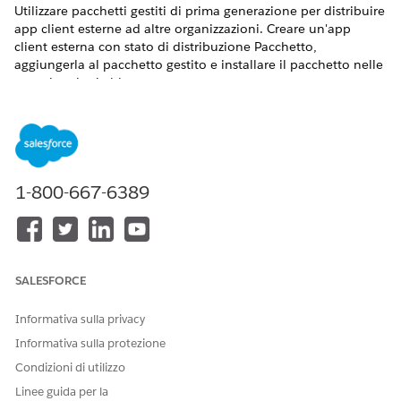
Utilizzare pacchetti gestiti di prima generazione per distribuire
app client esterne ad altre organizzazioni. Creare un'app
client esterna con stato di distribuzione Pacchetto,
aggiungerla al pacchetto gestito e installare il pacchetto nelle
organizzazioni abbonato.
Prima di inserire in un pacchetto un'app client esterna con un
pacchetto gestito di prima generazione:
Impostare lo stato di distribuzione dell'app client esterna
su Pacchetto. In Imposta, accedere al Gestore app,
1-800-667-6389
visualizzare l'app client esterna e impostare Stato
distribuzione su
.
Packaged
Avere un pacchetto gestito di prima generazione esistente
o abilitare uno spazio dei nomi per crearne uno.
SALESFORCE
Da Imposta, nella casella Ricerca veloce, immettere
e quindi selezionare
Manager
Manager pacchetti
pacchetti
.
Informativa sulla privacy
Creare un nuovo pacchetto gestito o selezionarne uno
Informativa sulla protezione
esistente.
Condizioni di utilizzo
Per creare un nuovo pacchetto, è necessario abilitare uno
Linee guida per la
spazio dei nomi nell'organizzazione. Da Imposta, accedere