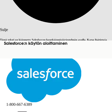
Haku
Sulje
Tämä teksti on käännetty Salesforcen konekäännösjärjestelmän avulla. Katso lisätietoja
Salesforce:n käytön aloittaminen
Vaihda englantiin
Ei nyt
täältä
.
Sulje
Sulje
1-800-667-6389