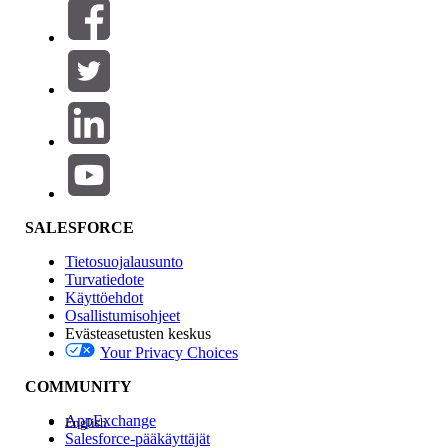
Suodattimet (0)
VALITSE SUODATTIMET
Lisää
Tuotealue
Ominaisuuden vaikutus
SALESFORCE
Tietosuojalausunto
Turvatiedote
Käyttöehdot
Osallistumisohjeet
Evästeasetusten keskus
Your Privacy Choices
Edition
COMMUNITY
AppExchange
English
Salesforce-pääkäyttäjät