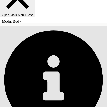
Open Main Menu
Close
Modal Body...
SISÄLLYSLUETTELO
Haku
Näytä sisällysluettelo
Sisällysluettelo