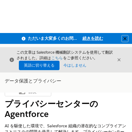
ただいま大変多くのお問い合わせをいただいており、ご連絡までにお時間を頂戴しております
続きを読む
Clo
この文章は Salesforce 機械翻訳システムを使用して翻訳
されました。詳細は
こちら
をご参照ください。
閉じる
閉じ
閉じる
英語に切り替える
今はしません
データ保護とプライバシー
目次
目次を表示
プライバシーセンターの
Agentforce
AI を駆使した環境で、Salesforce 組織の潜在的なコンプライアン
スとリスクの問題を発見して解決します。プライバシーセンター