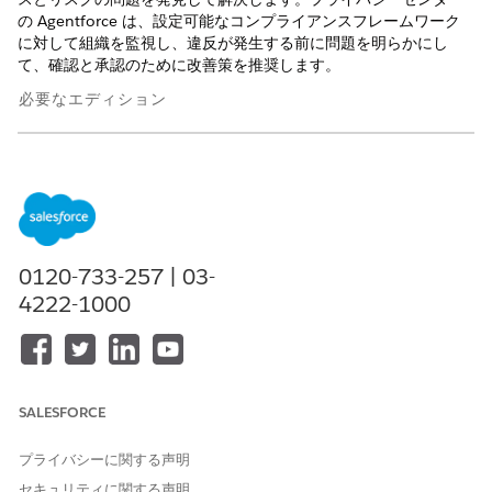
の Agentforce は、設定可能なコンプライアンスフレームワーク
に対して組織を監視し、違反が発生する前に問題を明らかにし
て、確認と承認のために改善策を推奨します。
必要なエディション
使用可能なエディション: Privacy Center ライセンスおよび
Agentforce アドオンが付属する
Enterprise
Edition、
Performance Edition
、
Unlimited
Edition、および
Developer
Edition。Data 360 (旧 Data Cloud) が必要です。
必要なユーザー権限
0120-733-257 | 03-
4222-1000
プライバシーセンターで
プライバシーエージェントの
Agentforce を設定して使用す
管理
る
プライバシーセンターの問題
プライバシーエージェントの
と監査ログで Agentforce を
表示
SALESFORCE
表示する
プライバシーに関する声明
プライバシー センターのAgentforceは、プライバシー センター
セキュリティに関する声明