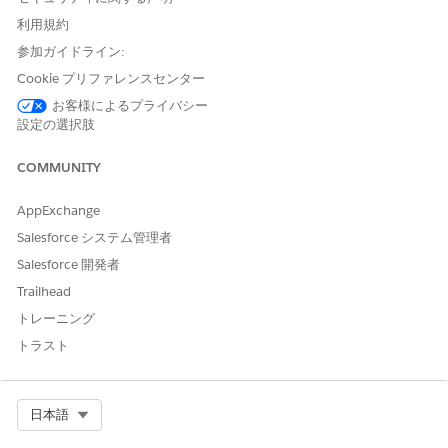
のポリシー エンジンをAgentforce AIと組み合わせて、プライバ
シー、セキュリティ、データ ガバナンス全体のコンプライアンス
利用規約
の管理を支援します。この機能には、事前に読み込まれたグロー
参加ガイドライン:
バル規制が含まれ、自動日次スキャンが実行され、修復手順が推
Cookie プリファレンスセンター
奨されます。
お客様によるプライバシー
プライバシーセンターでの Agentforce の設定
設定の選択肢
プライバシーセンターで Agentforce を初めて開くと、ようこ
そページが開きます。設定アシスタントを使用して、コンプラ
COMMUNITY
イアンス環境を設定します。
AppExchange
Privacy Center での Agentforce でのコンプライアンスの問題
の検出と解決
Salesforce システム管理者
プライバシー センターでAgentforceによって特定されたコン
Salesforce 開発者
プライアンスの問題を確認し、AIが推奨するソリューションを
Trailhead
適用して組織のコンプライアンスを実現します。
トレーニング
トラスト
この記事で問題は解決されましたか?
Select Org
日本語
ご意見をお待ちしております。