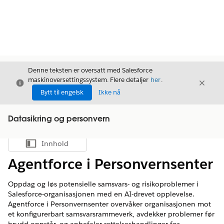
Denne teksten er oversatt med Salesforce
maskinoversettingssystem. Flere detaljer
her
.
Avslutt
Avslut
Avslutt
Bytt til engelsk
Ikke nå
Datasikring og personvern
Innhold
Vis innholdsfortegnelse
Agentforce i Personvernsenter
Oppdag og løs potensielle samsvars- og risikoproblemer i
Salesforce-organisasjonen med en AI-drevet opplevelse.
Agentforce i Personvernsenter overvåker organisasjonen mot
et konfigurerbart samsvarsrammeverk, avdekker problemer før