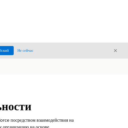
Закры
йский
Не сейчас
Закрыт
ьности
orce посредством взаимодействия на
у организацию на основе