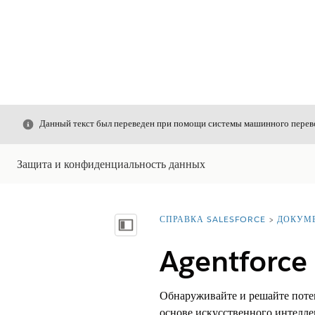
Закрыть
Данный текст был переведен при помощи системы машинного перево
Защита и конфиденциальность данных
СПРАВКА SALESFORCE
ДОКУМ
Вы находитесь здесь:
Показать содержание
Agentforce
Обнаруживайте и решайте потен
основе искусственного интелле