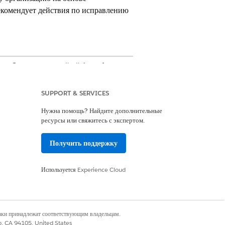
екомендует действия по исправлению
acy Center и надстройкой Agentforce.
SUPPORT & SERVICES
Нужна помощь? Найдите дополнительные
иальности
ресурсы или свяжитесь с экспертом.
ьности
Получить поддержку
Используется
Experience Cloud
ьности с Agentforce AI, чтобы
 Функция содержит предварительно
мендует шаги по исправлению.
наки принадлежат соответствующим владельцам.
co, CA 94105, United States
льзуйте помощник по настройке для