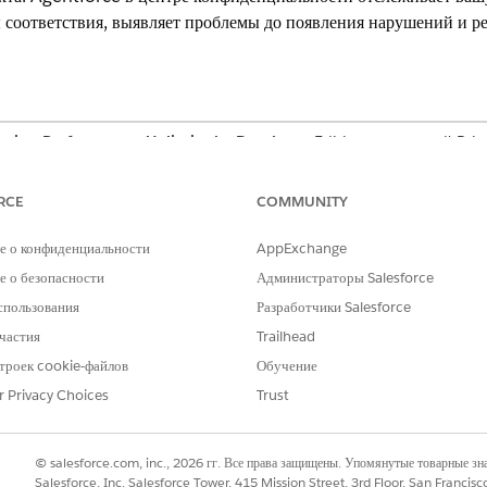
 соответствия, выявляет проблемы до появления нарушений и р
prise
,
Performance
,
Unlimited
и
Developer
Edition с лицензией Priv
oud).
RCE
COMMUNITY
ОЛЬЗОВАТЕЛЯ
е о конфиденциальности
AppExchange
gentforce в центре
Управление агентом конфиденц
 о безопасности
Администраторы Salesforce
e в центре конфиденциальности и
спользования
Разработчики Salesforce
Просмотр агента конфиденциал
частия
Trailhead
троек cookie-файлов
Обучение
циальности объединяет механизм политики центра конфиденциал
r Privacy Choices
Trust
ем в конфиденциальности, безопасности и управлении данными.
а, выполняет автоматическое ежедневное сканирование и реко
ре конфиденциальности
© salesforce.com, inc., 2026 гг. Все права защищены. Упомянутые товарные з
Salesforce, Inc. Salesforce Tower, 415 Mission Street, 3rd Floor, San Francis
e в центре конфиденциальности откроется страница приветствия. Испо