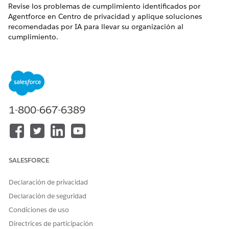
Revise los problemas de cumplimiento identificados por
Agentforce en Centro de privacidad y aplique soluciones
recomendadas por IA para llevar su organización al
cumplimiento.
EDICIONES NECESARIAS
Disponible en: Ediciones
Enterprise
,
Performance
,
Unlimited
y
Developer
Edition con la licencia Centro de
privacidad y el complemento Agentforce. Requiere Data
360 (anteriormente Data Cloud).
1-800-667-6389
PERMISOS DE USUARIO NECESARIOS
Para configurar y utilizar
Gestionar agente de
Agentforce en Centro de
privacidad
SALESFORCE
privacidad:
Declaración de privacidad
Para ver Agentforce en
Ver agente de privacidad
problemas del Centro de
Declaración de seguridad
privacidad y registros de
Condiciones de uso
auditoría:
Directrices de participación