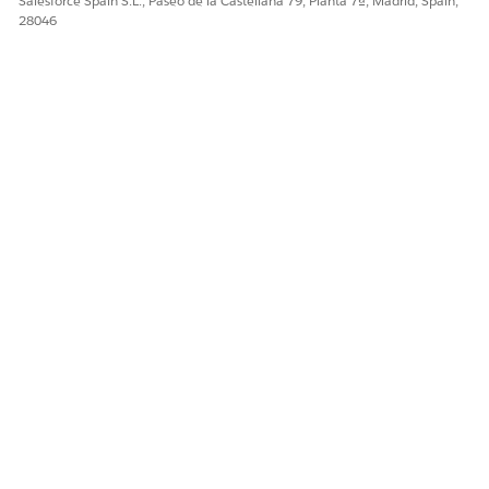
Salesforce Spain S.L., Paseo de la Castellana 79, Planta 7ª, Madrid, Spain,
plano. Agentforce registra todas las acciones en la ficha
28046
Registro de auditoría
.
¿RESOLVIÓ ESTE ARTÍCULO SU PROBLEMA?
¡Háganos saber cómo podemos mejorar!
Sí
No