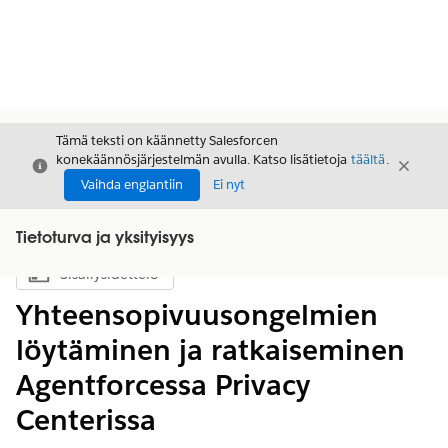
Tämä teksti on käännetty Salesforcen
konekäännösjärjestelmän avulla. Katso lisätietoja
täältä
.
Sulje
Sulje
Sulje
Vaihda englantiin
Ei nyt
Tietoturva ja yksityisyys
Sisällysluettelo
Näytä sisällysluettelo
Yhteensopivuusongelmien
löytäminen ja ratkaiseminen
Agentforcessa Privacy
Centerissa