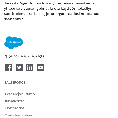
Tarkasta Agentforcen Privacy Centerissa havaitsemat
yhteensopivuusongelmat ja ota käyttöön tekoälyn
suosittelemat ratkaisut, jotta organisaatiosi noudattaa
säännöksiä.
VAADITUT VERSIOT
Käytettävissä:
Enterprise
Edition-,
Performance
Edition-,
Unlimited
Edition- ja
Developer
Edition -versioissa Privacy
Center -lisenssillä ja Agentforce-lisäosalla. Vaatii Data 360:n
(aiemmalta Data Cloudilta).
1-800-667-6389
TARVITTAVAT KÄYTTÖOIKEUDET
Agentforcen määrittäminen
Privacy Agentin hallinta
ja käyttäminen Privacy
SALESFORCE
Centerissa:
Tietosuojalausunto
Agentforcen
Yksityisyysagentin
tarkasteleminen Privacy
tarkasteluoikeus
Turvatiedote
Centerin ongelmista ja
Käyttöehdot
kirjauslokeista:
Osallistumisohjeet