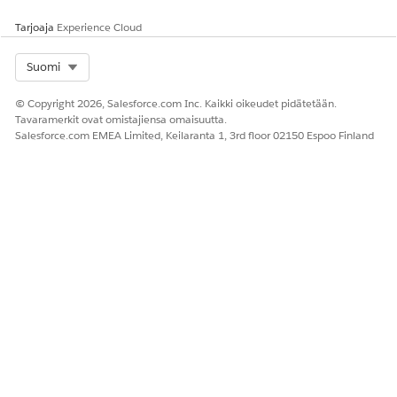
tallentaa kaikki toiminnot
Tarkastusloki-
välilehteen.
Tarjoaja
Experience Cloud
Select Org
Suomi
RATKAISIKO TÄMÄ ARTIKKELI ONGELMASI?
Anna palautetta, jotta voimme kehittyä!
© Copyright 2026, Salesforce.com Inc. Kaikki oikeudet pidätetään.
Tavaramerkit ovat omistajiensa omaisuutta.
Kyllä
Ei
Salesforce.com EMEA Limited, Keilaranta 1, 3rd floor 02150 Espoo Finland