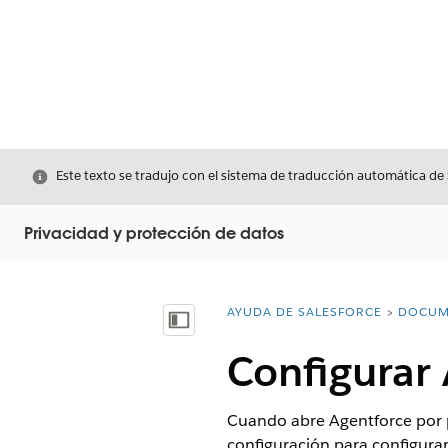
Cerrar
Este texto se tradujo con el sistema de traducción automática de
Privacidad y protección de datos
AYUDA DE SALESFORCE
DOCUM
Usted está aquí:
Mostrar índice de materias
Configurar 
Cuando abre Agentforce por pr
configuración para configura