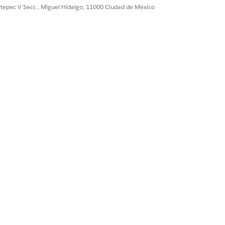
ultepec V Secc., Miguel Hidalgo, 11000 Ciudad de México
plican a su organización y haga clic en
las de cumplimiento de su organización.
n
Escanear
.
 organización.
clic en
Escanear
.
ciales aparecen en la página de inicio
auditoría.
Para volver al asistente de
 de inicio.
Sí
No