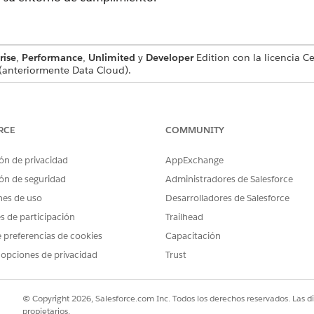
rise
,
Performance
,
Unlimited
y
Developer
Edition con la licencia 
(anteriormente Data Cloud).
ARIOS
force en Centro de privacidad:
Gestionar agente de privaci
RCE
COMMUNITY
ción, busque y seleccione
Agentforce en Centro
de privacidad.
ón de privacidad
AppExchange
a clic en
Primeros pasos
.
ón de seguridad
Administradores de Salesforce
nes de uso
Desarrolladores de Salesforce
Data 360 requeridas para su organización. Haga clic en
Ir a Configu
inuar con los pasos de configuración restantes hasta que se compl
es de participación
Trailhead
 preferencias de cookies
Capacitación
ativas para admitir comprobaciones basadas en normativas. Haga 
 opciones de privacidad
Trust
iento están limitados.
sos.
 permisos para otorgar a los usuarios acceso a Agentforce en Centr
© Copyright 2026, Salesforce.com Inc. Todos los derechos reservados. Las d
que gestionan y configuran parámetros, y
Ver agente privacidad
a u
propietarios.