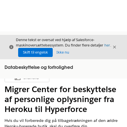
Denne tekst er oversat ved hjælp af Salesforce-
maskinoversættelsessystem. Du finder flere detaljer
her
.
Luk
Luk
Luk
Skift til engelsk
Ikke nu
Databeskyttelse og fortrolighed
Indhold
Vis indholdsfortegnelse
Migrer Center for beskyttelse
af personlige oplysninger fra
Heroku til Hyperforce
Hvis du vil forberede dig på tilbagetrækningen af den ældre
Heroku-baserede butik, skal du overføre din