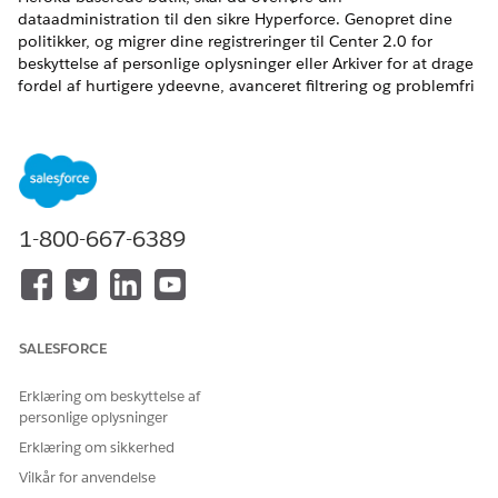
dataadministration til den sikre Hyperforce. Genopret dine
politikker, og migrer dine registreringer til Center 2.0 for
beskyttelse af personlige oplysninger eller Arkiver for at drage
fordel af hurtigere ydeevne, avanceret filtrering og problemfri
sandbox-test.
EDITIONSHEADING
Tilgængelig i:
Developer
,
Enterprise
,
Performance
og
Unlimited
Edition med licensen Privacy Center.
1-800-667-6389
BRUGERTILLADELSER PÅKRÆVET
Hvis du vil oprette og
Rediger alle data OG
administrere politikker for
Administrer politikker for
Center for beskyttelse af
beskyttelse af personlige
SALESFORCE
personlige oplysninger:
oplysninger
Erklæring om beskyttelse af
personlige oplysninger
Hvorfor migrere?
Erklæring om sikkerhed
Salesforce trækker den ældre version af Center for beskyttelse
Vilkår for anvendelse
af personlige oplysninger tilbage, der bruger Heroku til lageret