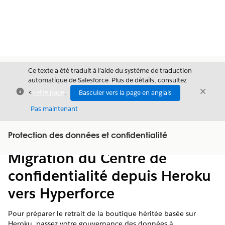
Ce texte a été traduit à l’aide du système de traduction
automatique de Salesforce. Plus de détails, consultez
Fermer
Ferme
<
cette page
.
Basculer vers la page en anglais
Fermer
Pas maintenant
Table des
Protection des données et confidentialité
Afficher la table des matières
matières
Migration du Centre de
confidentialité depuis Heroku
vers Hyperforce
Pour préparer le retrait de la boutique héritée basée sur
Heroku, passez votre gouvernance des données à