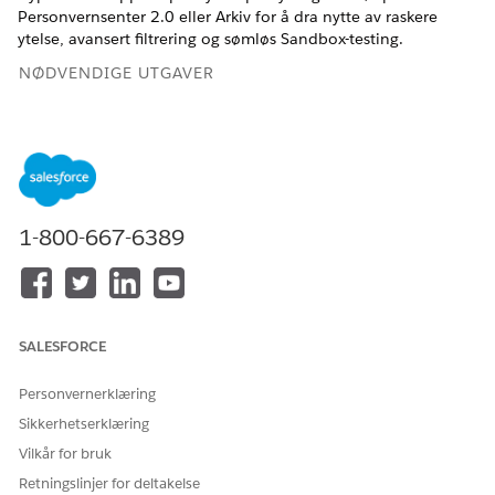
Personvernsenter 2.0 eller Arkiv for å dra nytte av raskere
ytelse, avansert filtrering og sømløs Sandbox-testing.
NØDVENDIGE UTGAVER
Tilgjengelig i
Developer
,
Enterprise
,
Performance
og
Unlimited
Edition med Privacy Center-lisensen.
NØDVENDIGE BRUKERTILLATELSER
1-800-667-6389
For å opprette og behandle
Endre alle data OG
Personvernsenter-policyer:
Behandle
personvernpolicyer
Hvorfor overføre?
SALESFORCE
Salesforce trekker tilbake den tidligere versjonen av
Personvernsenter som bruker Heroku til oppbevaringslager for
Personvernerklæring
serverdeler. Dette initiativet moderniserer
Sikkerhetserklæring
datastyringsarkitekturen med en plattform som tilbyr
Vilkår for bruk
umiddelbar klargjøring, avansert policylogikk og sømløs
Sandbox-testing.
Retningslinjer for deltakelse