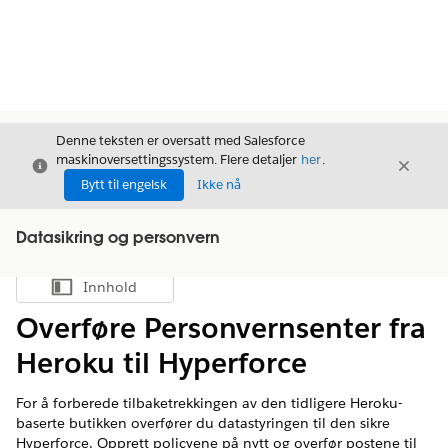
Denne teksten er oversatt med Salesforce
maskinoversettingssystem. Flere detaljer
her
.
Avslutt
Avslut
Avslutt
Bytt til engelsk
Ikke nå
Datasikring og personvern
Innhold
Vis innholdsfortegnelse
Overføre Personvernsenter fra
Heroku til Hyperforce
For å forberede tilbaketrekkingen av den tidligere Heroku-
baserte butikken overfører du datastyringen til den sikre
Hyperforce. Opprett policyene på nytt og overfør postene til