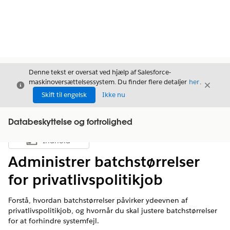
Denne tekst er oversat ved hjælp af Salesforce-
maskinoversættelsessystem. Du finder flere detaljer
her
.
Luk
Luk
Luk
Skift til engelsk
Ikke nu
Databeskyttelse og fortrolighed
Indhold
Vis indholdsfortegnelse
Administrer batchstørrelser
for privatlivspolitikjob
Forstå, hvordan batchstørrelser påvirker ydeevnen af
privatlivspolitikjob, og hvornår du skal justere batchstørrelser
for at forhindre systemfejl.