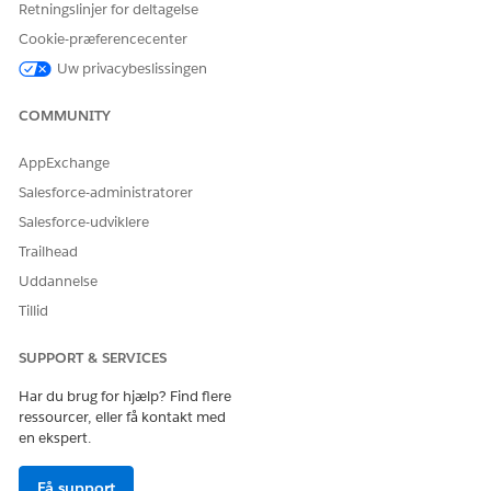
mellem stabilitet og hastighed.
Retningslinjer for deltagelse
Cookie-præferencecenter
Konfigurer batchstørrelser for politikker for beskyttelse af
personlige oplysninger
Uw privacybeslissingen
Juster antallet af registreringer, der behandles pr. batch for
at optimere ydeevnen og undgå styringsbegrænsningsfejl.
COMMUNITY
AppExchange
Salesforce-administratorer
LØSTE DENNE ARTIKEL DIT PROBLEM?
Salesforce-udviklere
Giv os besked, så vi kan forbedre os!
Trailhead
Uddannelse
Ja
Nej
Tillid
SUPPORT & SERVICES
Har du brug for hjælp? Find flere
ressourcer, eller få kontakt med
en ekspert.
Få support