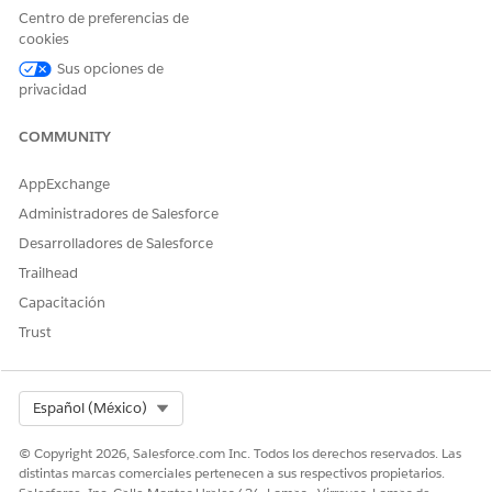
política existente. Como un tamaño de lote pequeño puede
Centro de preferencias de
cookies
aumentar el tiempo de ejecución total, ajuste el valor de
forma incremental para encontrar el mejor equilibrio entre
Sus opciones de
estabilidad y velocidad.
privacidad
Configurar tamaños de lote de política de privacidad
COMMUNITY
Ajuste el número de registros procesados por lote para
optimizar el desempeño y evitar errores de límite
AppExchange
regulador.
Administradores de Salesforce
Desarrolladores de Salesforce
Trailhead
¿RESOLVIÓ ESTE ARTÍCULO SU PROBLEMA?
Capacitación
¡Háganos saber cómo podemos mejorar!
Trust
Sí
No
Select Org
Español (México)
© Copyright 2026, Salesforce.com Inc. Todos los derechos reservados. Las
distintas marcas comerciales pertenecen a sus respectivos propietarios.