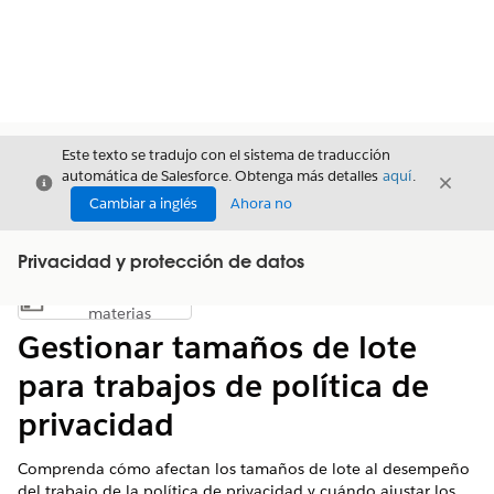
Este texto se tradujo con el sistema de traducción
automática de Salesforce. Obtenga más detalles
aquí
.
Cerrar
Cerrar
Cerrar
Cambiar a inglés
Ahora no
Privacidad y protección de datos
Índice de
Mostrar índice de materias
materias
Gestionar tamaños de lote
para trabajos de política de
privacidad
Comprenda cómo afectan los tamaños de lote al desempeño
del trabajo de la política de privacidad y cuándo ajustar los