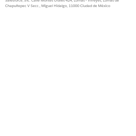
Salesforce, Inc. Calle Montes Urales 424, Lomas - Virreyes, Lomas de
Chapultepec V Secc., Miguel Hidalgo, 11000 Ciudad de México