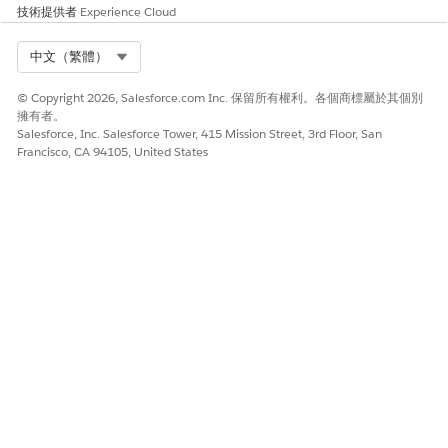
技術提供者
Experience Cloud
Select Org
中文（繁體）
© Copyright 2026, Salesforce.com Inc. 保留所有權利。各個商標屬於其個別
擁有者。
Salesforce, Inc. Salesforce Tower, 415 Mission Street, 3rd Floor, San
Francisco, CA 94105, United States