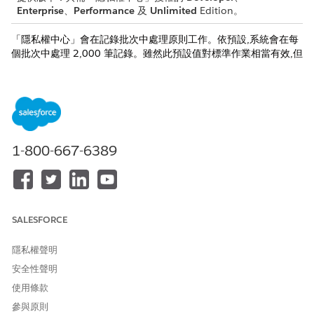
Enterprise
、
Performance
及
Unlimited
Edition。
「隱私權中心」會在記錄批次中處理原則工作。依預設,系統會在每
個批次中處理 2,000 筆記錄。雖然此預設值對標準作業相當有效,但
具有複雜關係或高度自動化的物件 (例如 Apex 觸發) 可能會超過系
統限制。常見錯誤包括 System.DmlException 或
LIMIT_EXCEEDED,這表示交易花費時間過長或資源過多。
若要確保工作順利完成,請手動減少批次大小。一次處理較少的記錄
會減少每個交易的系統負載。將物件新增至新原則或編輯現有原則
時,設定批次大小。由於小批次大小可增加總執行時間,因此請逐步調
1-800-667-6389
整值以找到最佳的穩定性與速度平衡。
設定隱私權原則批次大小
調整每批次處理的記錄數量,以最佳化效能並避免管理員限制錯
誤。
SALESFORCE
隱私權聲明
安全性聲明
此文章是否解決您的問題？
使用條款
請讓我們知道，以便我們改進！
參與原則