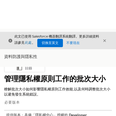
此文已使用 Salesforce 機器翻譯系統翻譯。更多詳細資料
結束
結束
結束
請參見
此處
。
切換至英文
不要現在
資料防護與隱私性
目錄
顯示目錄
管理隱私權原則工作的批次大小
瞭解批次大小如何影響隱私權原則工作效能,以及何時調整批次大小
以避免發生系統錯誤。
必要版本
提供版本：具備「隱私權中心」授權的
Developer
、