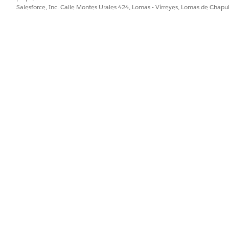
Salesforce, Inc. Calle Montes Urales 424, Lomas - Virreyes, Lomas de Chap
PROBLEMA?
ejorar!