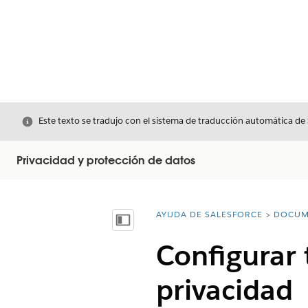
Cerrar
Este texto se tradujo con el sistema de traducción automática de
Privacidad y protección de datos
AYUDA DE SALESFORCE
DOCUM
Usted está aquí:
Mostrar índice de materias
Configurar 
privacidad