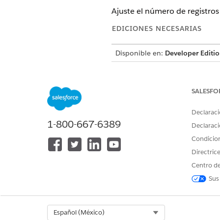
Ajuste el número de registros
EDICIONES NECESARIAS
Disponible en:
Developer Editi
SALESFO
Para crear, modificar y programa
Declaraci
Si sus trabajos de privacidad 
1-800-667-6389
para procesar menos registros
Declaraci
Condicio
En Centro de privacidad, vaya
Directric
Abra la página que contiene 
Para una nueva política, 
Centro de
Para una política existent
Sus
política.
Seleccione
Establecer tamañ
En el campo Tamaño de lote, 
Select Org
Español (México)