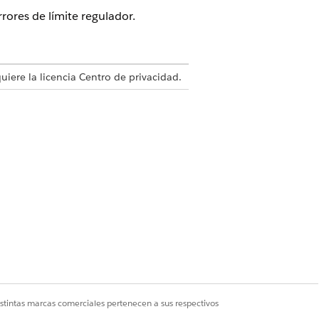
rores de límite regulador.
quiere la licencia Centro de privacidad.
o de privacidad
tema, reduzca el tamaño del lote
a abrir la página Modificar detalles de
istintas marcas comerciales pertenecen a sus respectivos