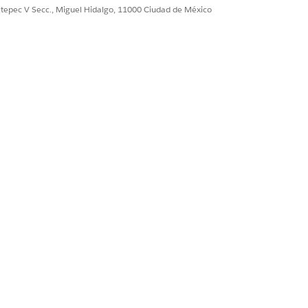
ultepec V Secc., Miguel Hidalgo, 11000 Ciudad de México
Sí
No