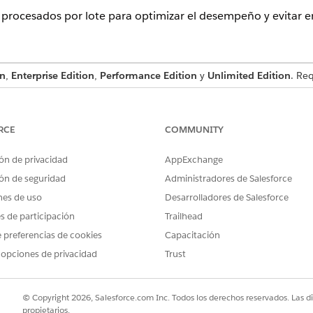
 procesados por lote para optimizar el desempeño y evitar er
on
,
Enterprise Edition
,
Performance Edition
y
Unlimited Edition
. Re
PERMISOS DE USUARIO NECESARIOS
RCE
COMMUNITY
r políticas de privacidad:
Gestionar políticas de Centr
ón de privacidad
AppExchange
fallan debido a errores de tiempo de espera o límites del sis
 a la vez. Puede establecer este valor de 1 a 2.000.
ón de seguridad
Administradores de Salesforce
nes de uso
Desarrolladores de Salesforce
 a la ficha
Políticas de privacidad
.
es de participación
Trailhead
parámetros de tamaño de lote.
vaya a la página Agregar objeto.
 preferencias de cookies
Capacitación
e, seleccione
Modificar
desde la lista desplegable de la política par
 opciones de privacidad
Trust
o de lote manualmente
.
© Copyright 2026, Salesforce.com Inc. Todos los derechos reservados. Las d
ingrese un número del 1 al 2.000.
propietarios.