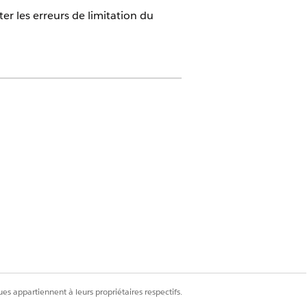
er les erreurs de limitation du
écessite la licence Privacy Center.
e de confidentialité
iration, réduisez la taille du lot
0.
ur ouvrir la page Modifier les détails de
es appartiennent à leurs propriétaires respectifs.