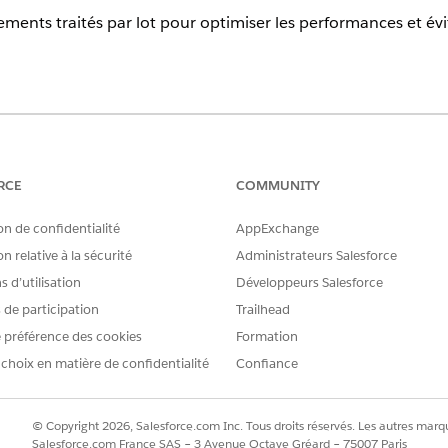
ments traités par lot pour optimiser les performances et évit
tion,
Enterprise
Edition,
Performance
Edition et
Unlimited
Edition N
AUTORISATIONS UTILISATEUR REQUISES
RCE
COMMUNITY
 des politiques de confidentialité :
Gérer les politiques du Centr
on de confidentialité
AppExchange
té échouent en raison de limitations système ou d'erreurs d'exp
n relative à la sécurité
Administrateurs Salesforce
ements à la fois. Vous pouvez définir cette valeur de 1 à 200
 d’utilisation
Développeurs Salesforce
s de participation
Trailhead
lité, accédez à l'onglet
Politiques de confidentialité
.
paramètres de taille de lot.
 préférence des cookies
Formation
ie, accédez à la page Ajouter un objet.
 choix en matière de confidentialité
Confiance
nte, sélectionnez
Modifier
dans la liste déroulante de la stratégie po
© Copyright 2026, Salesforce.com Inc. Tous droits réservés. Les autres marqu
ment la taille
du lot.
Salesforce.com France SAS – 3 Avenue Octave Gréard – 75007 Paris