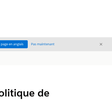
Ferme
a page en anglais
Pas maintenant
Fermer
olitique de