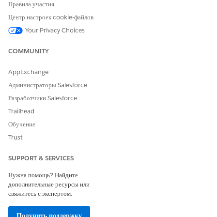
Для существующей политики выберите «
Правка»
в
Правила участия
раскрывающемся списке политик, чтобы открыть страницу
Центр настроек cookie-файлов
«Редактировать сведения о политике».
Your Privacy Choices
Выберите «
Задать размер пакета вручную
».
В поле «Размер пакета» введите число от 1 до 2 000.
COMMUNITY
Сохраните внесенные изменения.
AppExchange
Администраторы Salesforce
Разработчики Salesforce
ЭТА СТАТЬЯ РЕШИЛА ВАШУ ПРОБЛЕМУ?
Trailhead
Оставьте свой отзыв, чтобы мы могли стать лучше!
Обучение
Да
Нет
Trust
SUPPORT & SERVICES
Нужна помощь? Найдите
дополнительные ресурсы или
свяжитесь с экспертом.
Получить поддержку