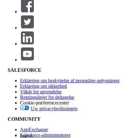
Filtre (0)
VÆLG FILTRE
Tilføj
Produktområde
Funktionspåvirkning
SALESFORCE
Erklæring om beskyttelse af personlige oplysninger
Erklæring om sikkerhed
Vilkår for anvendelse
Retningslinjer for deltagelse
Cookie-præferencecenter
Uw privacybeslissingen
Version
COMMUNITY
AppExchange
Salesforce-administratorer
English