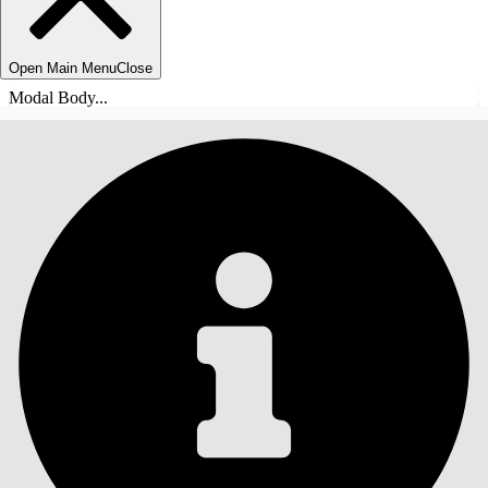
Open Main Menu
Close
Modal Body...
INDHOLD
Søg
Vis indholdsfortegnelse
Indhold