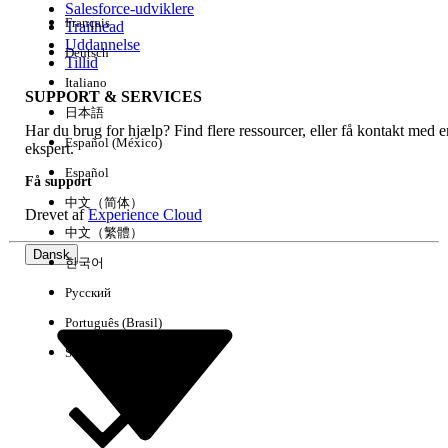
Salesforce-udviklere
Français
Trailhead
Experience
Uddannelse
Deutsch
Tillid
Italiano
SUPPORT & SERVICES
日本語
Har du brug for hjælp? Find flere ressourcer, eller få kontakt med e
Ryd alle
Udført
Español (México)
ekspert.
Español
Få support
中文（简体）
Drevet af
Experience Cloud
中文（繁體）
Dansk
한국어
Русский
Português (Brasil)
Suomi
Ingen resultater