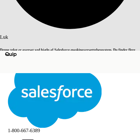
Søg
Luk
Denne tekst er oversat ved hjælp af Salesforce-maskinoversættelsessystem. Du finder flere
Quip
Skift til engelsk
Ikke nu
detaljer
her
.
Luk
Luk
1-800-667-6389