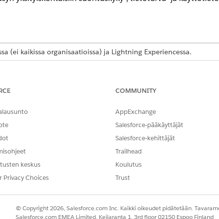
ssa (ei kaikissa organisaatioissa) ja Lightning Experiencessa.
ance Edition
-,
Unlimited Edition
- ja
Developer Edition
-vers
 Salesforce Event Monitoring -lisäosatilauksen.
RCE
COMMUNITY
alausunto
AppExchange
T
ote
Salesforce-pääkäyttäjät
en ja käyttäminen:
Event Monitoring User -käyt
dot
Salesforce-kehittäjät
misohjeet
Trailhead
tusten keskus
Koulutus
euden kohdistaminen
ön
r Privacy Choices
Trust
ing -tallennustilan ottaminen käyttöön
ittaristojen määrittäminen
seleminen ja visualisointi
© Copyright 2026, Salesforce.com Inc. Kaikki oikeudet pidätetään. Tavarame
Salesforce.com EMEA Limited, Keilaranta 1, 3rd floor 02150 Espoo Finland
ntöjen luominen