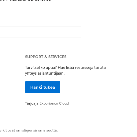
ioissa
SUPPORT & SERVICES
Tarvitsetko apua? Hae lisää resursseja tai ota
yhteys asiantuntijaan.
töoikeusjoukko
Hanki tukea
Tarjoaja
Experience Cloud
rkit ovat omistajiensa omaisuutta.