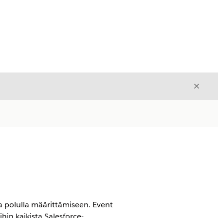
Sulje
Sulje
a polulla määrittämiseen. Event
ihin kaikista Salesforce-