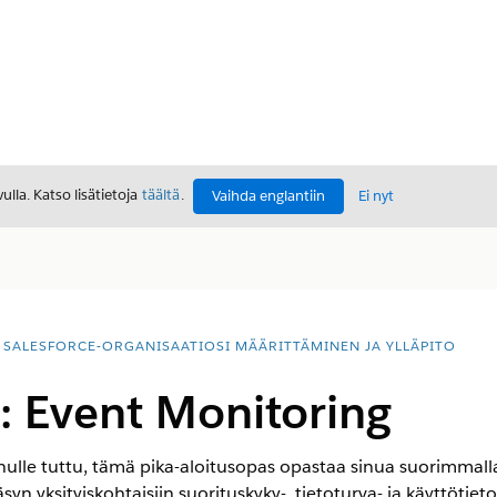
lla. Katso lisätietoja
täältä
.
Vaihda englantiin
Ei nyt
SALESFORCE-ORGANISAATIOSI MÄÄRITTÄMINEN JA YLLÄPITO
s: Event Monitoring
inulle tuttu, tämä pika-aloitusopas opastaa sinua suorimmall
yn yksityiskohtaisiin suorituskyky-, tietoturva- ja käyttötieto