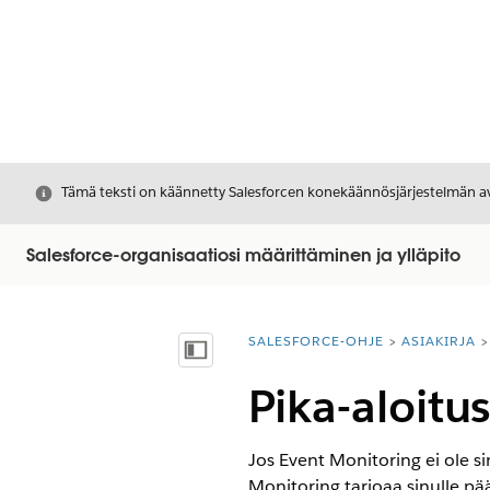
Sulje
Tämä teksti on käännetty Salesforcen konekäännösjärjestelmän avu
Salesforce-organisaatiosi määrittäminen ja ylläpito
SALESFORCE-OHJE
ASIAKIRJA
Olet tässä:
Näytä sisällysluettelo
Pika-aloitu
Jos Event Monitoring ei ole s
Monitoring tarjoaa sinulle pääs