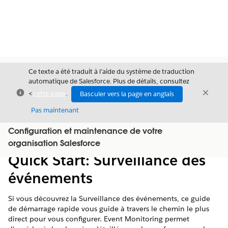
Ce texte a été traduit à l’aide du système de traduction
automatique de Salesforce. Plus de détails, consultez
Fermer
Ferme
<
cette page
.
Basculer vers la page en anglais
Fermer
Pas maintenant
Configuration et maintenance de votre
Table des
Afficher la table des matières
organisation Salesforce
matières
Quick Start: Surveillance des
événements
Si vous découvrez la Surveillance des événements, ce guide
de démarrage rapide vous guide à travers le chemin le plus
direct pour vous configurer. Event Monitoring permet