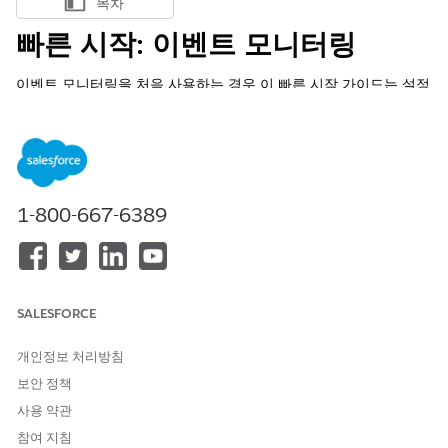
목차
목차 표시
빠른 시작: 이벤트 모니터링
이벤트 모니터링을 처음 사용하는 경우 이 빠른 시작 가이드는 설정
하기 위한 가장 직접적인 경로를 안내합니다. 이벤트 모니터링을 사
용하면 모든 Salesforce 앱의 자세한 성능, 보안, 사용 데이터에 액
세스할 수 있습니다.
필수 EDITION
1-800-667-6389
Salesforce Classic(일부 조직에서 사용할 수 없음) 및 Lightning
Experience 모두에서 사용할 수 있습니다.
Enterprise
,
Performance
,
Unlimited
및
Developer
Edition
Salesforce Shield 또는 Salesforce 이벤트 모니터링 추가 기능
SALESFORCE
구독이 필요합니다.
개인정보 처리방침
필요한 사용자 권한
보안 정책
사용 약관
이벤트 모니터링 설정 및 사용:
이벤트 모니터링 사용자 권한
집합
참여 지침