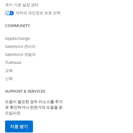
쿠키 기본 설정 센터
이 가이드에 포함:
귀하의 개인정보 보호 선택
이벤트 모니터링 권한 할당
이벤트 모니터링 설정
COMMUNITY
실시간 이벤트 모니터링 저장소 활성화
이벤트 로그 개체 대시보드 설정
AppExchange
이벤트 로그 개체 쿼리 및 시각화
Salesforce 관리자
트랜잭션 보안 정책 만들기
Salesforce 개발자
위협 감지 설정
위협 감지 세부 사항 보기 및 사용자 의견 제공
Trailhead
옵션 자원
교육
타사 통합
신뢰
이벤트 모니터링 권한 할당
SUPPORT & SERVICES
하나의 권한으로 이벤트 모니터링을 설정합니다. 이벤트 모니터링
도움이 필요한 경우 리소스를 추가
사용자 권한을 통해 이벤트 로그 파일(ELF), 이벤트 로그 개체
로 확인하거나 전문가의 도움을 받
(ELO), 실시간 이벤트, 위협 감지 앱에 액세스할 수 있습니다.
으십시오.
설정에서 빠른 찾기 상자에
입력한 다음,
권한 집합
을 클
권한을
릭합니다.
지원 받기
이벤트 모니터링 사용자
|
할당 관리
을 클릭합니다.