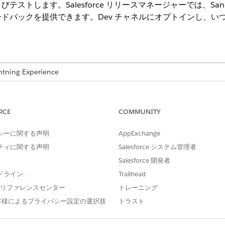
トします。Salesforce リリースマネージャーでは、Sandb
ドバックを提供できます。Dev チャネルにオプトインし、いつで
ng Experience
のエディション
RCE
COMMUNITY
 リリースマネージャーはパイロットまたはベータサービスです。このサービス
またはお客様が締結した場合は書面による統合パイロット契約、および
シーに関する声明
AppExchange
トサービスまたはベータサービスは、お客様ご自身の裁量でご利用くだ
ティに関する声明
Salesforce システム管理者
Salesforce 開発者
。
ドライン:
Trailhead
の機能をプレビューおよびテストします。開発者チャネルは Sandbox
e プリファレンスセンター
トレーニング
ュメントが欠落している可能性があります。Dev チャネルでリリースされ
客様によるプライバシー設定の選択肢
トラスト
alesforce リリースマネージャーの [設定] ページで、特定の機