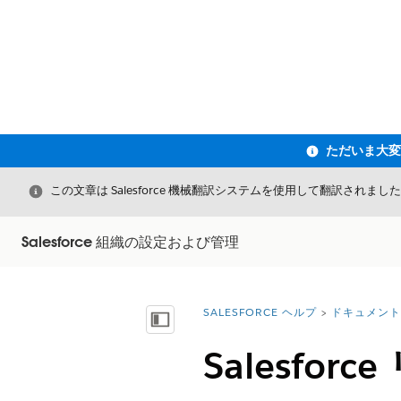
閉じる
この文章は Salesforce 機械翻訳システムを使用して翻訳されまし
Salesforce 組織の設定および管理
SALESFORCE ヘルプ
ドキュメント
詳細情報:
目次を表示
Salesfo