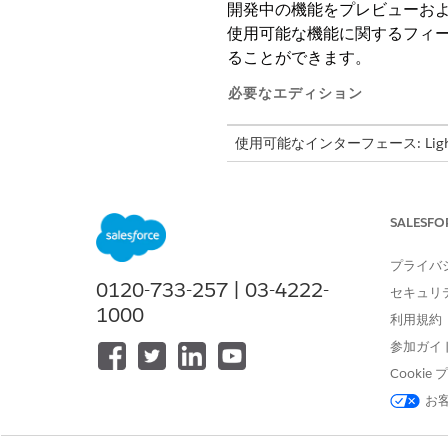
開発中の機能をプレビューおよびテス
使用可能な機能に関するフィー
ることができます。
必要なエディション
使用可能なインターフェース: Lightni
使用可能なエディション: すべて
SALESFO
Salesforce
メモ
ベータサービス条件、
プライバ
れます。このパイロッ
0120-733-257 | 03-4222-
セキュリ
1000
利用規約
次のチャネルを使用できます
参加ガイ
開発 (開発) チャネル
: 開発中
Cooki
は、アクセシビリティ要件とドキ
お
チャネルで使用可能になります。S
す。