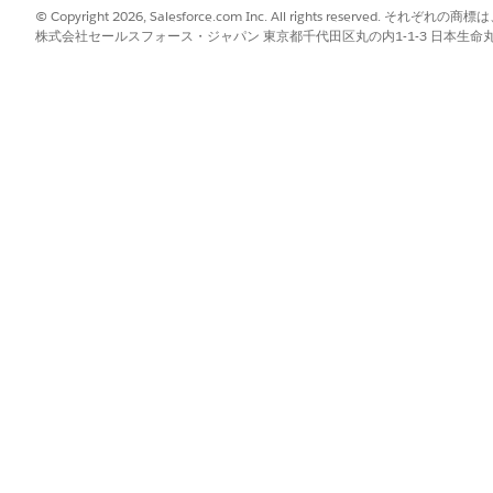
ルトで標準チャネルを使用します。このチャネルは、4 か月に 1 回のメジ
© Copyright 2026, Salesforce.com Inc. All rights reserve
株式会社セールスフォース・ジャパン 東京都千代田区丸の内1-1-3 日本生命丸の内ガ
るときは、次のガイドラインを考慮してください。
、変更が加えられる可能性があります。
ズされておらず、ドキュメントが欠落している可能性があり、特定のア
イロット、開発者プレビュー、ベータ、または正式リリースされた機
ネージャー (SRM) を使用すると、組織は広範なリリースの前に今後の機
ox の開発 (Dev) チャネルにオプトインします。組織はデフォルトで標
Dev チャネルで、開発中の機能をプレビューおよびテストします。広範な
マップの作成を支援したりできます。
?