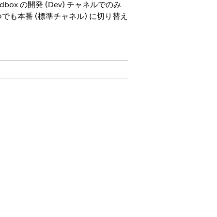
ox の開発 (Dev) チャネルでのみ
も本番 (標準チャネル) に切り替え
には、
Agreements - Salesforce.com
の
製品条件ディレクトリ
の適用条件が適用さ
さい。
 でのみ使用できます。このチャネルの機能
た機能は、安定した時点で Standard
能のデフォルトの有効化状態を上書きできま