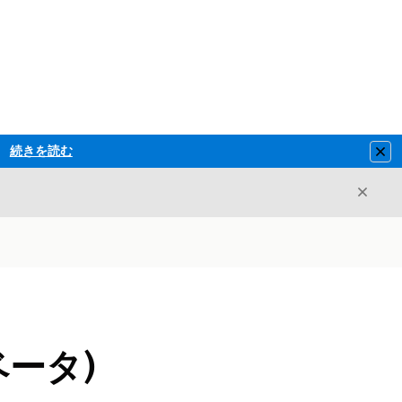
続きを読む
Clo
閉じ
閉じる
ベータ)