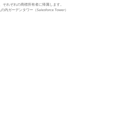
ャー更新と週 1 回のパッチ更新を受信する
d. それぞれの商標は、それぞれの商標所有者に帰属します。
ーデンタワー（Salesforce Tower）
クセシビリティ要件を満たしていない可能
能を開発者チャネルで提供できます。
能をプレビューしてテストできます。有効な開発
準チャネルを使用します。
リリースの前に新機能を試したり、フィードバ
はい
いいえ