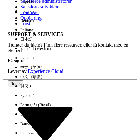
Salesforce-administratorer
Engelsk
Salesforce-utviklere
Français
Trailhead
Erfaring
Opplæring
Deutsch
Trust
Italiano
SUPPORT & SERVICES
日本語
Trenger du hjelp? Finn flere ressurser, eller få kontakt med en
Fjern alle
Utført
Español (México)
ekspert.
Español
Få støtte
中文（简体）
Levert av
Experience Cloud
中文（繁體）
Norsk
한국어
Русский
Português (Brasil)
Suomi
Dansk
Svenska