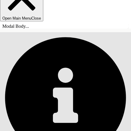
Open Main Menu
Close
Modal Body...
INNHOLD
Søk
Vis innholdsfortegnelse
Innhold