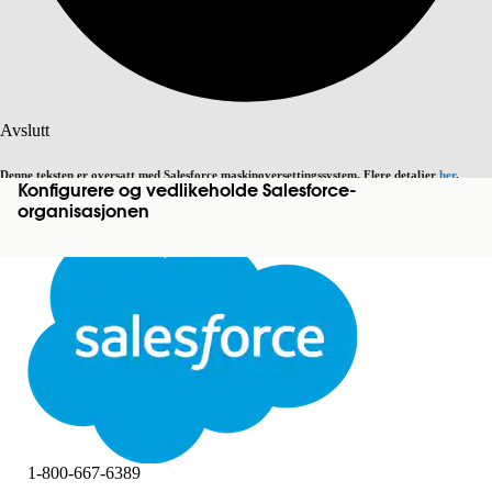
Søk
Avslutt
Denne teksten er oversatt med Salesforce maskinoversettingssystem. Flere detaljer
her
.
Konfigurere og vedlikeholde Salesforce-
Bytt til engelsk
Ikke nå
organisasjonen
Avslutt
Avslutt
1-800-667-6389