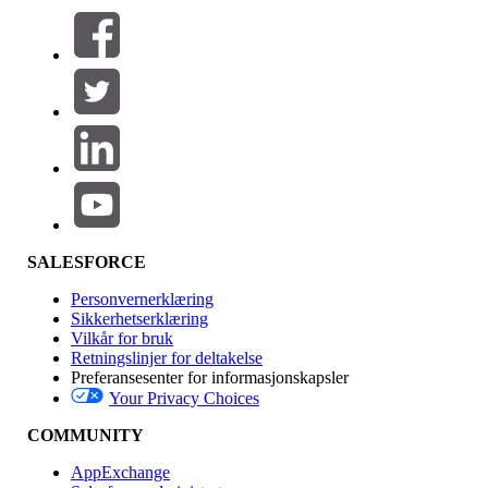
Filtre (0)
VELG FILTRE
Legg til
Produktområde
Funksjonsinnvirkning
SALESFORCE
Personvernerklæring
Sikkerhetserklæring
Vilkår for bruk
Retningslinjer for deltakelse
Preferansesenter for informasjonskapsler
Your Privacy Choices
Utgave
COMMUNITY
AppExchange