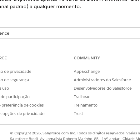
canal padrão) a qualquer momento.
ience
RCE
COMMUNITY
ease Manager é um serviço piloto ou beta que está sujeito aos Ter
cordo piloto unificado escrito, se executado pelo Cliente, e aos t
o de privacidade
AppExchange
uso desse serviço piloto ou beta fica a critério exclusivo do Cliente.
ão de segurança
Administradores do Salesforce
e uso
Desenvolvedores do Salesforce
s de participação
Trailhead
ev)
: Visualize e teste recursos que estão em desenvolvimento. O c
 preferência de cookies
Treinamento
 canal podem não ter requisitos de acessibilidade e documentação
s opções de privacidade
Trust
 Padrão quando estiverem estáveis. Você pode substituir o estado d
ina Configurações do Gerente de versão do Salesforce.
ão usa o canal Padrão por padrão. Esse canal é o ambiente de pr
© Copyright 2026, Salesforce.com Inc. Todos os direitos reservados. Várias m
es e atualizações semanais de patch.
Salesforce Brasil, Av. Jornalista Roberto Marinho, 85 - 14º andar - Cidade M