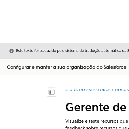
Fechar
Este texto foi traduzido pelo sistema de tradução automática da 
Configurar e manter a sua organização do Salesforce
AJUDA DO SALESFORCE
DOCUM
Você está aqui:
Mostrar índice
Gerente de 
Visualize e teste recursos q
feedback sobre recursos que 