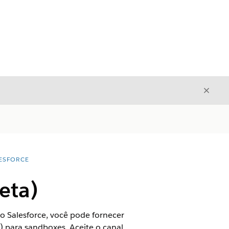
Fecha
Fechar
ESFORCE
eta)
o Salesforce, você pode fornecer
 para sandboxes. Aceite o canal