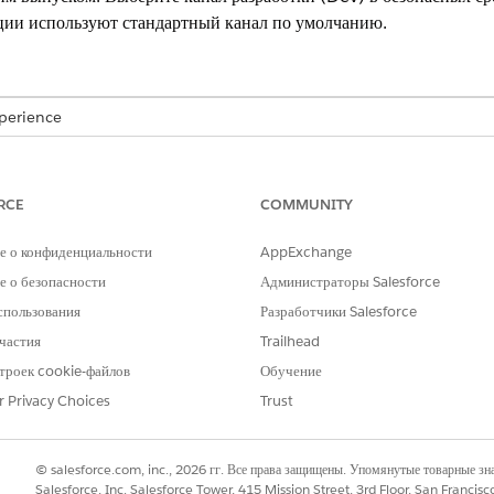
ции используют стандартный канал по умолчанию.
xperience
RCE
COMMUNITY
НЕОБХОДИМЫЕ ПОЛНОМОЧИЯ ПОЛЬЗОВАТЕЛЯ
Настройка приложения
е о конфиденциальности
AppExchange
 о безопасности
Администраторы Salesforce
 по выпуску Salesforce» предоставляет каналы, которые можно
спользования
Разработчики Salesforce
андартным каналом. Канал разработки (Dev) содержит функции
частия
Trailhead
троек cookie-файлов
Обучение
» в поле «Быстрый поиск» меню «Настройка» и выберите пункт «
П
пуска
r Privacy Choices
Trust
ра выпуска Salesforce согласитесь на канал.
подтвердить переключение на другой канал и нажмите «
Подтвердить
». 
© salesforce.com, inc., 2026 гг. Все права защищены. Упомянутые товарные з
ачать использовать функции.
Salesforce, Inc. Salesforce Tower, 415 Mission Street, 3rd Floor, San Francis