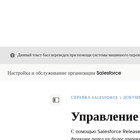
Закрыть
Данный текст был переведен при помощи системы машинного перево
Настройка и обслуживание организации Salesforce
СПРАВКА SALESFORCE
ДОКУМ
Вы находитесь здесь:
Показать содержание
Управление
С помощью Salesforce Release
функции перед их более широки