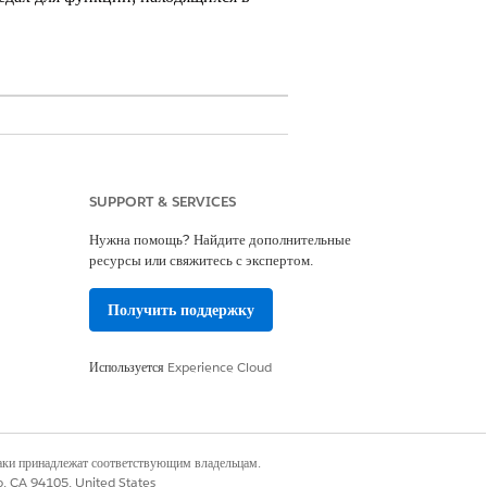
SUPPORT & SERVICES
Нужна помощь? Найдите дополнительные
ресурсы или свяжитесь с экспертом.
 выбрать для организации.
Получить поддержку
, которые можно включить отдельно
Используется
Experience Cloud
араметры
».
Кнопка «
Выбрать
» теперь отображается как
наки принадлежат соответствующим владельцам.
co, CA 94105, United States