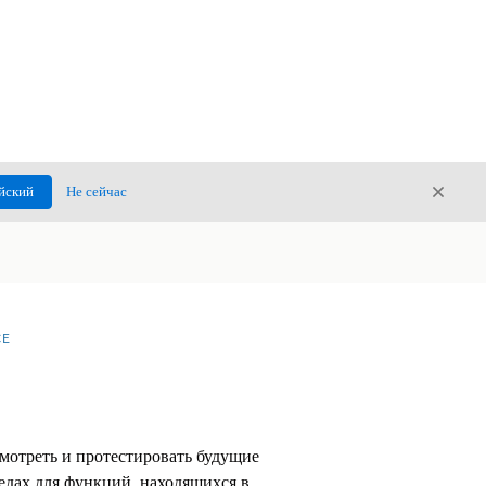
Закры
йский
Не сейчас
Закрыт
CE
отреть и протестировать будущие
едах для функций, находящихся в