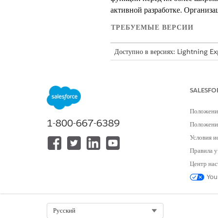
активной разработке. Организа
ТРЕБУЕМЫЕ ВЕРСИИ
Доступно в версиях: Lightning E
Доступно в версиях: все версии
SALESFO
Для выбора канала SRM:
Положени
1-800-667-6389
Положение
Страница «Параметры менеджера
Условия и
Стандартный канал является ст
Правила у
для вашей организации.
Центр нас
Введите строку «
Менеджер вы
You
На странице параметров менедже
Просмотрите сообщение, чтобы 
«
Выбрано
».
Обновите обозреватель, чтобы н
Select Org
Русский