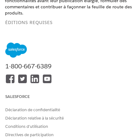
fonctionnalités avant leur publication élargie, formuler des
commentaires et contribuer à façonner la feuille de route des
produits.
ÉDITIONS REQUISES
Disponible avec : Lightning Experience
Disponible avec : toutes les éditions
AUTORISATIONS UTILISATEUR REQUISES
1-800-667-6389
Pour activer les
Personnaliser l'application
fonctionnalités du canal
SRM :
SALESFORCE
Les fonctionnalités du canal Dev peuvent être disponibles en
tant que pilote, aperçu du développeur, bêta ou globalement
disponibles.
Déclaration de confidentialité
Déclaration relative à la sécurité
Fonctionnalités du canal Dev
Conditions d’utilisation
Le canal Dev inclut les fonctionnalités suivantes :
Directives de participation