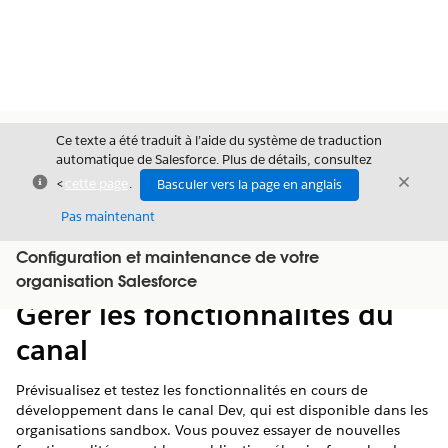
Ce texte a été traduit à l’aide du système de traduction
automatique de Salesforce. Plus de détails, consultez
Fermer
Ferme
<
cette page
.
Basculer vers la page en anglais
Fermer
Pas maintenant
Configuration et maintenance de votre
Table des
Afficher la table des matières
organisation Salesforce
matières
Gérer les fonctionnalités du
canal
Prévisualisez et testez les fonctionnalités en cours de
développement dans le canal Dev, qui est disponible dans les
organisations sandbox. Vous pouvez essayer de nouvelles