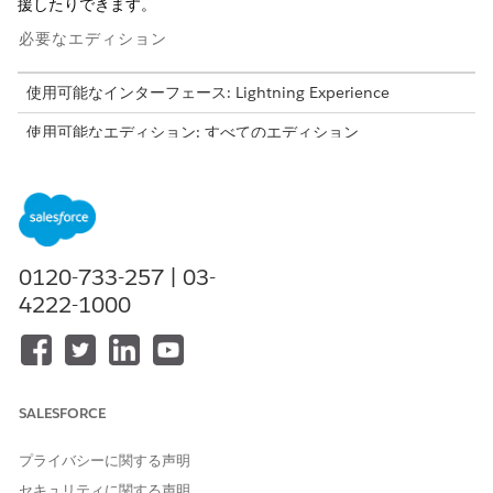
援したりできます。
必要なエディション
使用可能なインターフェース: Lightning Experience
使用可能なエディション: すべてのエディション
必要なユーザー権限
SRM チャネル機能を有効にす
「アプリケーションのカスタ
る
マイズ」
0120-733-257 | 03-
開発者チャネルの機能は、パイロット、開発者プレビュー、ベー
4222-1000
タ、正式リリースとして使用できます。
開発者チャネル機能
Dev チャネルには次の機能が含まれます。
SALESFORCE
動的リスト (開発者プレビュー)
Web ブラウザーのパフォーマンスを低下させることなく大量
プライバシーに関する声明
のデータを処理できます。50 件でも 5,000 件でも、動的リス
セキュリティに関する声明