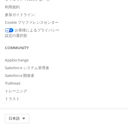
トでは、スクロール中に仮想化を使用して項目が表示されるた
利用規約
め、ユーザーエクスペリエンスがスムーズになります。詳細に
参加ガイドライン:
ついては、『
Lightning Component Reference
』を参照し
てください。
Cookie プリファレンスセンター
お客様によるプライバシー
右から左へ記述 (RTL) の改善
設定の選択肢
アラビア語やヘブライ語などのRTL言語を使用する組織では、
Lightning ExperienceでのRTLサポートが向上します。多くの
COMMUNITY
製品領域での RTL の修正には、
と
margin-left
margin-rig
から
および
ht
margin-inline-start
margin-inline-end
AppExchange
への置き換えなど、論理的な同等物への方向 CSS プロパティ
の置き換えが含まれます。
Salesforce システム管理者
Salesforce 開発者
基本コンポーネントの内部メソッドの変更
内部ロジックへのアクセスを制限することで、コンポーネント
Trailhead
のセキュリティとカプセル化を強化します。この取り組みは最
トレーニング
新の Web 標準に準拠しており、ベースコンポーネントの公開
トラスト
API には影響しません。Summer '26 では、
lightning-prog
、
、
ress-indicator
lightning-progress-ring
lightnin
、および
の各コンポ
g-progress-step
lightning-spinner
ーネントで非公開メソッドの使用が開始されます。
Select Org
日本語