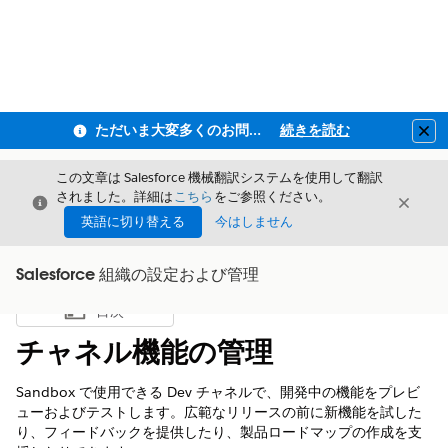
ただいま大変多くのお問い合わせをいただいており、ご連絡までにお時間を頂戴しております
続きを読む
Clo
この文章は Salesforce 機械翻訳システムを使用して翻訳
されました。詳細は
こちら
をご参照ください。
閉じる
閉じ
閉じる
英語に切り替える
今はしません
Salesforce 組織の設定および管理
目次
目次を表示
チャネル機能の管理
Sandbox で使用できる Dev チャネルで、開発中の機能をプレビ
ューおよびテストします。広範なリリースの前に新機能を試した
り、フィードバックを提供したり、製品ロードマップの作成を支