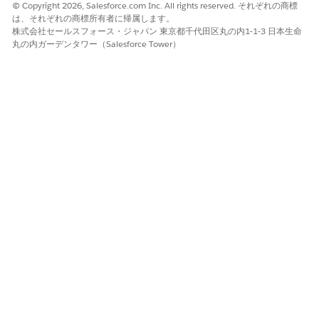
© Copyright 2026, Salesforce.com Inc. All rights reserved. それぞれの商標
機能の上書き
は、それぞれの商標所有者に帰属します。
株式会社セールスフォース・ジャパン 東京都千代田区丸の内1-1-3 日本生命
特定の機能には、明示的に機能を無効化または有効化するための
丸の内ガーデンタワー（Salesforce Tower）
上書きオプションが用意されています。機能の上書きは、開発チ
ャネルでのみ使用できます。デフォルトの有効化オプションを使
用するか、上書きするかを選択できます。
開発者チャネルの機能上書きに関する次のガイドラインを考慮し
てください。
デフォルト: Salesforce がこの機能の可用性を制御します。
有効: Salesforce の設定に関係なく、この機能は常に使用でき
ます。
無効: Salesforce の設定に関係なく、この機能は使用できませ
ん。
この記事で問題は解決されましたか?
ご意見をお待ちしております。
はい
いいえ