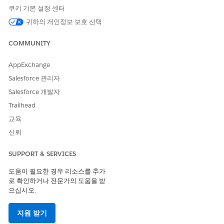
개발 채널 기능
쿠키 기본 설정 센터
개발 채널에는 다음 기능이 포함되어 있습니다.
귀하의 개인정보 보호 선택
동적 목록(개발자 미리 보기)
COMMUNITY
웹 브라우저 속도를 저하하지 않고 대용량 데이터를 처리합니
다. 항목을 50개 또는 5,000개 표시하든 동적 목록은 원활한 사
AppExchange
용자 환경을 위해 스크롤할 때 항목을 렌더링하기 위해 가상화
를 사용합니다. 자세한 내용은
Lightning 구성 요소 참조
를 참
Salesforce 관리자
조하십시오.
Salesforce 개발자
RTL(오른쪽에서 왼쪽) 개선 사항
Trailhead
아랍어 또는 히브리어와 같은 RTL 언어를 사용하는 조직에 대해
교육
Lightning Experience 더 나은 RTL 지원을 누릴 수 있습니다.
신뢰
여러 제품 영역에서 RTL 수정에는
및
margin-left
margin-r
을
및
로 대
ight
margin-inline-start
margin-inline-end
SUPPORT & SERVICES
체하는 것과 같은 논리적 동등 항목으로 방향 CSS 속성을 대체
하는 것이 포함됩니다.
도움이 필요한 경우 리소스를 추가
로 확인하거나 전문가의 도움을 받
기본 구성 요소의 내부 메서드 변경 사항
으십시오.
내부 논리에 대한 액세스를 제한하여 구성 요소 보안 및 캡슐화
를 향상합니다. 이 작업은 최신 웹 표준에 부합하며 기본 구성
지원 받기
요소의 공개 API에 영향을 미치지 않습니다. Summer '26부터