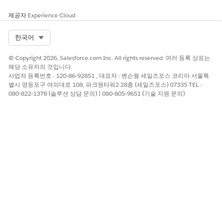
이 구성 요소는
,
lightning-progress-indicator
lightnin
,
및
g-progress-ring
lightning-progress-step
lightni
제공자
Experience Cloud
의 개인 메서드를 사용하기 시작합니다.
ng-spinner
Select Org
한국어
기능 재정의
© Copyright 2026, Salesforce.com Inc. All rights reserved. 여러 등록 상표는
특정 기능은 기능을 명시적으로 비활성화하거나 활성화할 수 있는
해당 소유자의 것입니다.
재정의 옵션을 제공합니다. 기능 재정의는 개발 채널에만 사용할 수
사업자 등록번호 : 120-86-92851 , 대표자 : 벤슨웡 세일즈포스 코리아 서울특
있습니다. 기본 활성화 옵션을 사용하거나 재정의하도록 선택할 수
별시 영등포구 여의대로 108, 파크원타워2 28층 (세일즈포스) 07335 TEL :
있습니다.
080-822-1378 (솔루션 상담 문의) | 080-805-9651 (기술 지원 문의)
개발 채널에 대한 다음 기능 재정의 지침을 고려하십시오.
기본값은 Salesforce에서 기능의 가용성을 제어합니다.
활성화됨: 이 기능은 Salesforce 구성에 관계없이 항상 사용할
수 있습니다.
비활성화됨: Salesforce 구성에 관계없이 이 기능을 사용할 수
없습니다.
이 기사를 통해 문제를 해결했습니까?
개선을 위한 의견을 보내주세요.