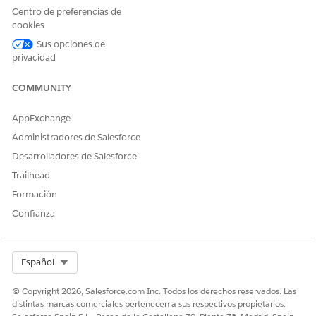
para la aplicación principal y un Id. de extensión de
Centro de preferencias de
servicio de notificación.
cookies
Su nombre de identificador utilizado para la configuración
Sus opciones de
de Apple debe ser el mismo Id. de establecimiento de
privacidad
clientes que proporcionó en el formulario de envío de la
interfaz de usuario de Configuración de Salesforce.
COMMUNITY
Al crear el identificador Extensión de servicio de
notificación, agregue la función Notificaciones
AppExchange
distribuidas. No agregue la función Difusión.
Administradores de Salesforce
Desarrolladores de Salesforce
Trailhead
Formación
El Id. de establecimiento proporcionado
IMPORTANTE
Confianza
en la interfaz de usuario de configuración de Mobile
Publisher es solo para uso interno. Los Id. de
establecimiento de clientes pueden tener un formato
Select Org
Español
como: com.{suempresa}.{nombre exclusivo o
identificación}. Utilice convenciones de nomenclatura
© Copyright 2026, Salesforce.com Inc. Todos los derechos reservados. Las
que cumplan los requisitos de Apple.
distintas marcas comerciales pertenecen a sus respectivos propietarios.