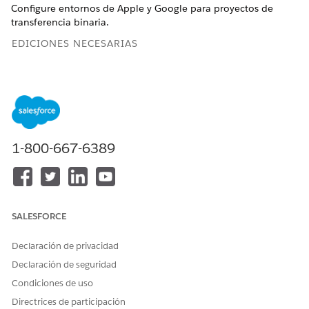
Configure entornos de Apple y Google para proyectos de
transferencia binaria.
EDICIONES NECESARIAS
Configuración disponible para Lightning Experience en:
Ediciones
Grupo
,
Profesional
,
Empresa
,
Rendimiento
,
Ilimitada
y
Desarrollador
.
PERMISOS DE USUARIO NECESARIOS
1-800-667-6389
Para configurar entornos
Gestionar aplicaciones
para un proyecto de
mySalesforce
traspaso binario para la
aplicación móvil Salesforce
SALESFORCE
Registrar identificadores de Apple
Declaración de privacidad
Siga estos pasos en su cuenta de desarrollador de Apple para
Declaración de seguridad
registrar los identificadores requeridos para su aplicación
móvil.
Condiciones de uso
Directrices de participación
Cree dos identificadores separados: un Id. de paquete